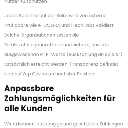
Nutzer zu schützen.
Jedes Spieltitel auf der Seite wird von externe
Prüflabore wie e-COGRA und iTech Labs validiert.
Solche Organisationen testen die
Zufallszahlengeneratoren und sichern, dass die
ausgewiesenen RTP-Werte (Rückzahlung an Spieler)
tatsächlich erreicht werden. Transparenz befindet
sich bei Yep Casino an höchster Position.
Anpassbare
Zahlungsmöglichkeiten für
alle Kunden
Wir erkennen, dass zügige und geschützte Zahlungen