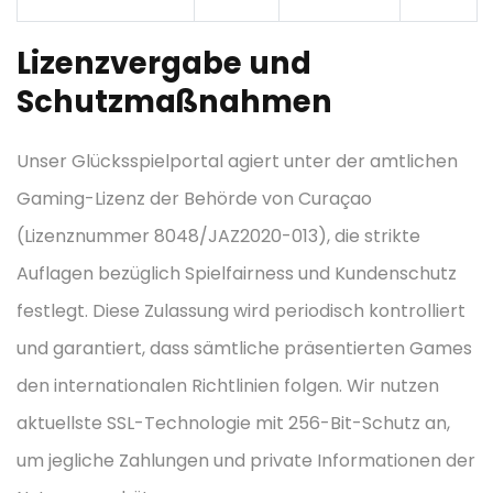
Lizenzvergabe und
Schutzmaßnahmen
Unser Glücksspielportal agiert unter der amtlichen
Gaming-Lizenz der Behörde von Curaçao
(Lizenznummer 8048/JAZ2020-013), die strikte
Auflagen bezüglich Spielfairness und Kundenschutz
festlegt. Diese Zulassung wird periodisch kontrolliert
und garantiert, dass sämtliche präsentierten Games
den internationalen Richtlinien folgen. Wir nutzen
aktuellste SSL-Technologie mit 256-Bit-Schutz an,
um jegliche Zahlungen und private Informationen der