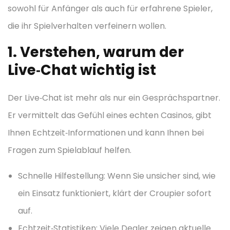
sowohl für Anfänger als auch für erfahrene Spieler,
die ihr Spielverhalten verfeinern wollen.
1. Verstehen, warum der
Live‑Chat wichtig ist
Der Live‑Chat ist mehr als nur ein Gesprächspartner.
Er vermittelt das Gefühl eines echten Casinos, gibt
Ihnen Echtzeit‑Informationen und kann Ihnen bei
Fragen zum Spielablauf helfen.
Schnelle Hilfestellung: Wenn Sie unsicher sind, wie
ein Einsatz funktioniert, klärt der Croupier sofort
auf.
Echtzeit‑Statistiken: Viele Dealer zeigen aktuelle