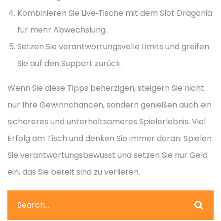
Kombinieren Sie Live‑Tische mit dem Slot Dragonia
für mehr Abwechslung.
Setzen Sie verantwortungsvolle Limits und greifen
Sie auf den Support zurück.
Wenn Sie diese Tipps beherzigen, steigern Sie nicht
nur Ihre Gewinnchancen, sondern genießen auch ein
sichereres und unterhaltsameres Spielerlebnis. Viel
Erfolg am Tisch und denken Sie immer daran: Spielen
Sie verantwortungsbewusst und setzen Sie nur Geld
ein, das Sie bereit sind zu verlieren.