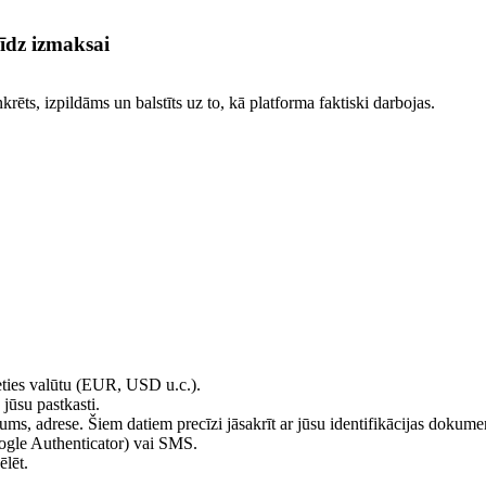
līdz izmaksai
rēts, izpildāms un balstīts uz to, kā platforma faktiski darbojas.
lieties valūtu (EUR, USD u.c.).
 jūsu pastkasti.
ums, adrese. Šiem datiem precīzi jāsakrīt ar jūsu identifikācijas dokume
Google Authenticator) vai SMS.
ēlēt.