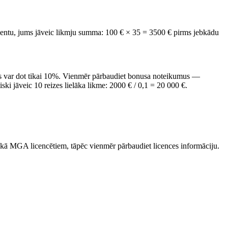
icientu, jums jāveic likmju summa: 100 € × 35 = 3500 € pirms jebkādu
les var dot tikai 10%. Vienmēr pārbaudiet bonusa noteikumus —
ki jāveic 10 reizes lielāka likme: 2000 € / 0,1 = 20 000 €.
nekā MGA licencētiem, tāpēc vienmēr pārbaudiet licences informāciju.