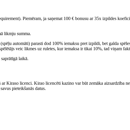
g requirement). Piemēram, ja saņemat 100 € bonusu ar 35x izpildes koef
mā likmju summa.
(spēļu automāti) parasti dod 100% iemaksu pret izpildi, bet galda spē
tājs veic likmes uz ruletes, kur iemaksa ir tikai 10%, tad viņam faktis
 saprātīgā laikā.
 ar Kiraso licenci. Kirao licencēti kazino var būt zemāka aizsardzība 
savus pieteikšanās datus.