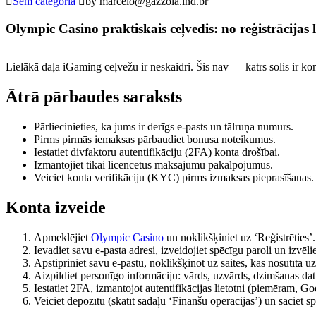
Sem categoria
by marcelo@gazzola.ind.br
Olympic Casino praktiskais ceļvedis: no reģistrācijas 
Lielākā daļa iGaming ceļvežu ir neskaidri. Šis nav — katrs solis ir konk
Ātrā pārbaudes saraksts
Pārliecinieties, ka jums ir derīgs e-pasts un tālruņa numurs.
Pirms pirmās iemaksas pārbaudiet bonusa noteikumus.
Iestatiet divfaktoru autentifikāciju (2FA) konta drošībai.
Izmantojiet tikai licencētus maksājumu pakalpojumus.
Veiciet konta verifikāciju (KYC) pirms izmaksas pieprasīšanas.
Konta izveide
Apmeklējiet
Olympic Casino
un noklikšķiniet uz ‘Reģistrēties’.
Ievadiet savu e-pasta adresi, izveidojiet spēcīgu paroli un izvē
Apstipriniet savu e-pastu, noklikšķinot uz saites, kas nosūtīta uz
Aizpildiet personīgo informāciju: vārds, uzvārds, dzimšanas dat
Iestatiet 2FA, izmantojot autentifikācijas lietotni (piemēram, 
Veiciet depozītu (skatīt sadaļu ‘Finanšu operācijas’) un sāciet sp