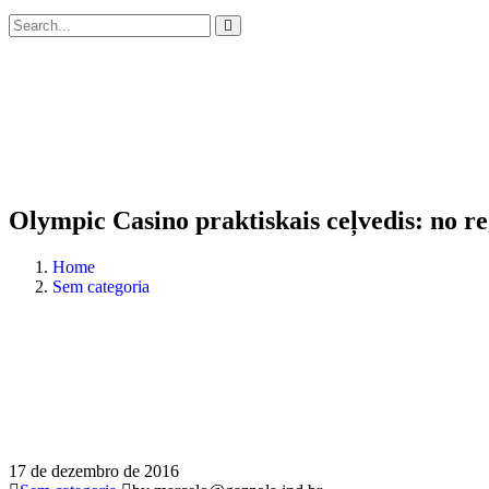
Olympic Casino praktiskais ceļvedis: no re
Home
Sem categoria
17 de dezembro de 2016