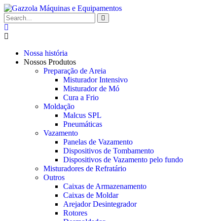
Nossa história
Nossos Produtos
Preparação de Areia
Misturador Intensivo
Misturador de Mó
Cura a Frio
Moldação
Malcus SPL
Pneumáticas
Vazamento
Panelas de Vazamento
Dispositivos de Tombamento
Dispositivos de Vazamento pelo fundo
Misturadores de Refratário
Outros
Caixas de Armazenamento
Caixas de Moldar
Arejador Desintegrador
Rotores