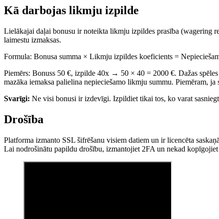
Kā darbojas likmju izpilde
Lielākajai daļai bonusu ir noteikta likmju izpildes prasība (wagerin
laimestu izmaksas.
Formula: Bonusa summa × Likmju izpildes koeficients = Nepiecieša
Piemērs: Bonuss 50 €, izpilde 40x → 50 × 40 = 2000 €. Dažas spēles 
mazāka iemaksa palielina nepieciešamo likmju summu. Piemēram, ja spēlē
Svarīgi:
Ne visi bonusi ir izdevīgi. Izpildiet tikai tos, ko varat sasniegt
Drošība
Platforma izmanto SSL šifrēšanu visiem datiem un ir licencēta saskaņā
Lai nodrošinātu papildu drošību, izmantojiet 2FA un nekad kopīgojiet 