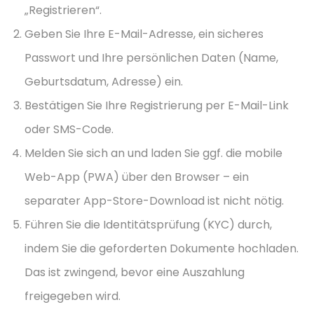
„Registrieren“.
Geben Sie Ihre E-Mail-Adresse, ein sicheres
Passwort und Ihre persönlichen Daten (Name,
Geburtsdatum, Adresse) ein.
Bestätigen Sie Ihre Registrierung per E-Mail-Link
oder SMS-Code.
Melden Sie sich an und laden Sie ggf. die mobile
Web-App (PWA) über den Browser – ein
separater App-Store-Download ist nicht nötig.
Führen Sie die Identitätsprüfung (KYC) durch,
indem Sie die geforderten Dokumente hochladen.
Das ist zwingend, bevor eine Auszahlung
freigegeben wird.