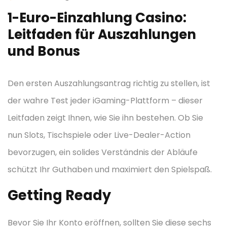
1-Euro-Einzahlung Casino:
Leitfaden für Auszahlungen
und Bonus
Den ersten Auszahlungsantrag richtig zu stellen, ist
der wahre Test jeder iGaming-Plattform – dieser
Leitfaden zeigt Ihnen, wie Sie ihn bestehen. Ob Sie
nun Slots, Tischspiele oder Live-Dealer-Action
bevorzugen, ein solides Verständnis der Abläufe
schützt Ihr Guthaben und maximiert den Spielspaß.
Getting Ready
Bevor Sie Ihr Konto eröffnen, sollten Sie diese sechs