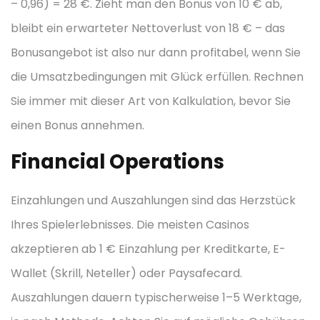
– 0,96) = 28 €. Zieht man den Bonus von 10 € ab,
bleibt ein erwarteter Nettoverlust von 18 € – das
Bonusangebot ist also nur dann profitabel, wenn Sie
die Umsatzbedingungen mit Glück erfüllen. Rechnen
Sie immer mit dieser Art von Kalkulation, bevor Sie
einen Bonus annehmen.
Financial Operations
Einzahlungen und Auszahlungen sind das Herzstück
Ihres Spielerlebnisses. Die meisten Casinos
akzeptieren ab 1 € Einzahlung per Kreditkarte, E-
Wallet (Skrill, Neteller) oder Paysafecard.
Auszahlungen dauern typischerweise 1–5 Werktage,