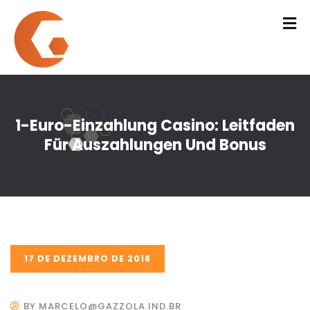
1-Euro-Einzahlung Casino: Leitfaden
Für Auszahlungen Und Bonus
17 DE DEZEMBRO DE 2016
BY MARCELO@GAZZOLA.IND.BR