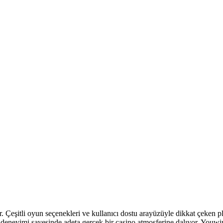
r. Çeşitli oyun seçenekleri ve kullanıcı dostu arayüzüyle dikkat çeken 
un deneyimi sayesinde adeta gerçek bir casino atmosferine dalıyor. Youw