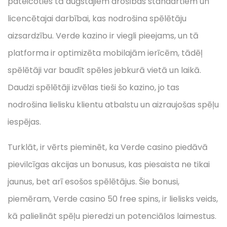
pateicoties tā augstajiem drošības standartiem un
licencētajai darbībai, kas nodrošina spēlētāju
aizsardzību. Verde kazino ir viegli pieejams, un tā
platforma ir optimizēta mobilajām ierīcēm, tādēļ
spēlētāji var baudīt spēles jebkurā vietā un laikā.
Daudzi spēlētāji izvēlas tieši šo kazino, jo tas
nodrošina lielisku klientu atbalstu un aizraujošas spēļu
iespējas.
Turklāt, ir vērts pieminēt, ka Verde casino piedāvā
pievilcīgas akcijas un bonusus, kas piesaista ne tikai
jaunus, bet arī esošos spēlētājus. Šie bonusi,
piemēram, Verde casino 50 free spins, ir lielisks veids,
kā palielināt spēļu pieredzi un potenciālos laimestus.