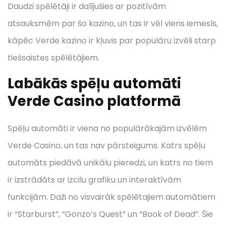
Daudzi spēlētāji ir dalījušies ar pozitīvām
atsauksmēm par šo kazino, un tas ir vēl viens iemesls,
kāpēc Verde kazino ir kļuvis par populāru izvēli starp
tiešsaistes spēlētājiem.
Labākās spēļu automāti
Verde Casino platformā
Spēļu automāti ir viena no populārākajām izvēlēm
Verde Casino, un tas nav pārsteigums. Katrs spēļu
automāts piedāvā unikālu pieredzi, un katrs no tiem
ir izstrādāts ar izcilu grafiku un interaktīvām
funkcijām. Daži no visvairāk spēlētajiem automātiem
ir “Starburst”, “Gonzo’s Quest” un “Book of Dead”. Šie