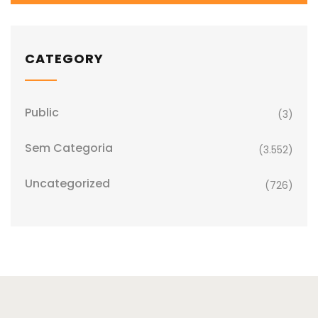
CATEGORY
Public
(3)
Sem Categoria
(3.552)
Uncategorized
(726)