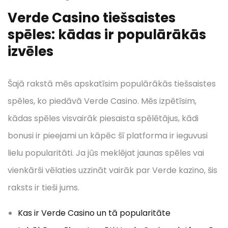
Verde Casino tiešsaistes
spēles: kādas ir populārākās
izvēles
Šajā rakstā mēs apskatīsim populārākās tiešsaistes
spēles, ko piedāvā Verde Casino. Mēs izpētīsim,
kādas spēles visvairāk piesaista spēlētājus, kādi
bonusi ir pieejami un kāpēc šī platforma ir ieguvusi
lielu popularitāti. Ja jūs meklējat jaunas spēles vai
vienkārši vēlaties uzzināt vairāk par Verde kazino, šis
raksts ir tieši jums.
Kas ir Verde Casino un tā popularitāte