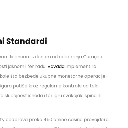
ni Standardi
vnom licencom izdanom od odobrenja Curaçao
sti jasnom i fer radu.
Vavada
implementira
okole šta bezbede ukupne monetarne operacije i
igara potiče kroz regularne kontrole od tela
slučajnost ishoda i fer igru svakojaki spina ili
ity odobrava preko 450 online casino provajdera