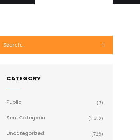
CATEGORY
Public
(3)
Sem Categoria
(3.552)
Uncategorized
(726)