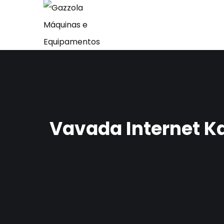
Vavada Internet Ka