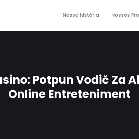
Nossa história
Nossos Pr
sino: Potpun Vodič Za Ak
Online Entreteniment