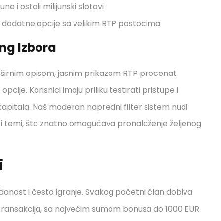
e i ostali milijunski slotovi
i dodatne opcije sa velikim RTP postocima
ng Izbora
 opširnim opisom, jasnim prikazom RTP procenat
ije. Korisnici imaju priliku testirati pristupe i
kapitala. Naš moderan napredni filter sistem nudi
a i temi, što znatno omogućava pronalaženje željenog
i
odanost i često igranje. Svakog početni član dobiva
 transakcija, sa najvećim sumom bonusa do 1000 EUR