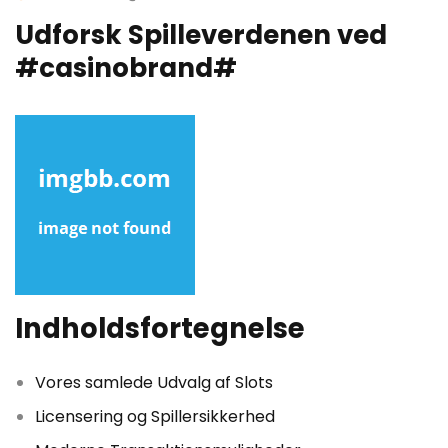
Udforsk Spilleverdenen ved
#casinobrand#
Indholdsfortegnelse
Vores samlede Udvalg af Slots
Licensering og Spillersikkerhed