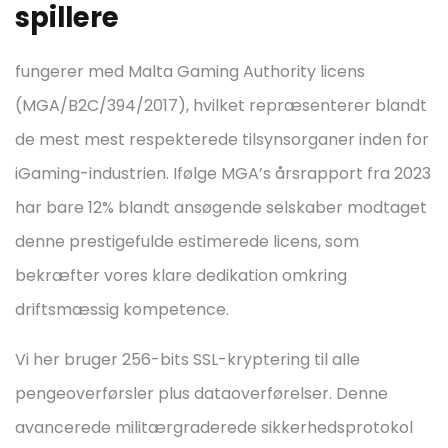
spillere
fungerer med Malta Gaming Authority licens
(MGA/B2C/394/2017), hvilket repræsenterer blandt
de mest mest respekterede tilsynsorganer inden for
iGaming-industrien. Ifølge MGA’s årsrapport fra 2023
har bare 12% blandt ansøgende selskaber modtaget
denne prestigefulde estimerede licens, som
bekræfter vores klare dedikation omkring
driftsmæssig kompetence.
Vi her bruger 256-bits SSL-kryptering til alle
pengeoverførsler plus dataoverførelser. Denne
avancerede militærgraderede sikkerhedsprotokol