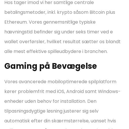
Hos tager imod vi her samtlige centrale
betalingsmetoder, inkl. krypto såsom Bitcoin plus
Ethereum. Vores gennemsnitlige typiske
hævningstid befinder sig under seks timer ved e
wallet overførsler, hvilket resultat sætter os blandt
alle mest effektive spilleudbydere i branchen.
Gaming på Bevægelse
Vores avancerede mobiloptimerede spilplatform
kører problemfrit med iOS, Android samt Windows-
enheder uden behov for installation. Den
tilpasningsdygtige løsning justerer sig selv
automatisk efter din skærmstørrelse, uanset hvis