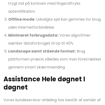
trygt ind på kontoen med fingeraftryks
autentifikation
Offline mode:
Udvalgte spil kan gemmes for brug
uden internetforbindelse
Minimeret forbrugsdata:
Vores algoritmer
sænker dataforbruget til op til 40%
Landscape samt stående format:
Brug
platformen præcis således som man foretrækker
gennem smart skærmvending
Assistance Hele døgnet I
døgnet
Vores kundeservice-afdeling hos består af samlet af