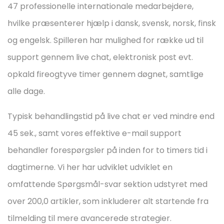
47 professionelle internationale medarbejdere,
hvilke præsenterer hjælp i dansk, svensk, norsk, finsk
og engelsk. Spilleren har mulighed for række ud til
support gennem live chat, elektronisk post evt.
opkald fireogtyve timer gennem døgnet, samtlige
alle dage.
Typisk behandlingstid på live chat er ved mindre end
45 sek., samt vores effektive e-mail support
behandler forespørgsler på inden for to timers tid i
dagtimerne. Vi her har udviklet udviklet en
omfattende Spørgsmål-svar sektion udstyret med
over 200,0 artikler, som inkluderer alt startende fra
tilmelding til mere avancerede strategier.