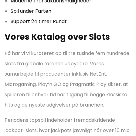
Moderne Transaktionsmuligheder
Spil under Farten
Support 24 timer Rundt
Vores Katalog over Slots
På har vi vi kurateret op til tre tusinde fem hundrede
slots fra globale førende udbydere. Vores
samarbejde til producenter inklusiv NetEnt,
Microgaming, Play’n GO og Pragmatic Play sikrer, at
spilleren til enhver tid har tilgang til begge klassiske
hits og de nyeste udgivelser på branchen.
Periodens topspil indeholder fremadskridende
jackpot-slots, hvor jackpots jævnligt når over 10 mio