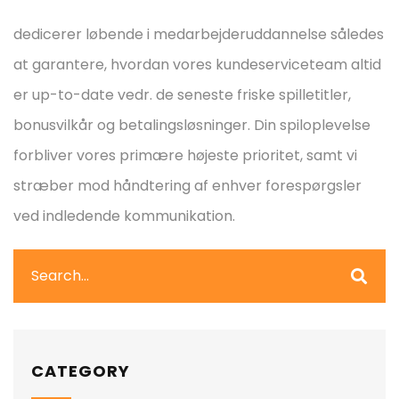
dedicerer løbende i medarbejderuddannelse således
at garantere, hvordan vores kundeserviceteam altid
er up-to-date vedr. de seneste friske spilletitler,
bonusvilkår og betalingsløsninger. Din spiloplevelse
forbliver vores primære højeste prioritet, samt vi
stræber mod håndtering af enhver forespørgsler
ved indledende kommunikation.
CATEGORY