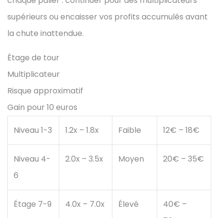
chaque palier : continuer pour des multiplicateurs
supérieurs ou encaisser vos profits accumulés avant
la chute inattendue.
Étage de tour
Multiplicateur
Risque approximatif
Gain pour 10 euros
Niveau 1-3
1.2x – 1.8x
Faible
12€ – 18€
Niveau 4-
2.0x – 3.5x
Moyen
20€ – 35€
6
Étage 7-9
4.0x – 7.0x
Élevé
40€ –