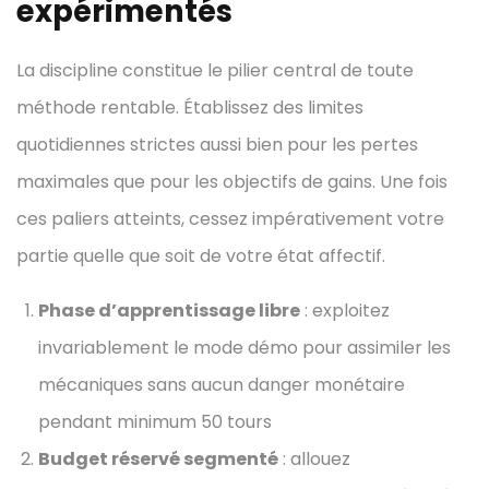
expérimentés
La discipline constitue le pilier central de toute
méthode rentable. Établissez des limites
quotidiennes strictes aussi bien pour les pertes
maximales que pour les objectifs de gains. Une fois
ces paliers atteints, cessez impérativement votre
partie quelle que soit de votre état affectif.
Phase d’apprentissage libre
: exploitez
invariablement le mode démo pour assimiler les
mécaniques sans aucun danger monétaire
pendant minimum 50 tours
Budget réservé segmenté
: allouez