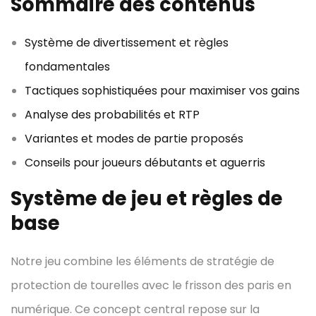
Sommaire des contenus
Système de divertissement et règles
fondamentales
Tactiques sophistiquées pour maximiser vos gains
Analyse des probabilités et RTP
Variantes et modes de partie proposés
Conseils pour joueurs débutants et aguerris
Système de jeu et règles de
base
Notre jeu combine les éléments de stratégie de
protection de tourelles avec le frisson des paris en
numérique. Ce concept central repose sur la