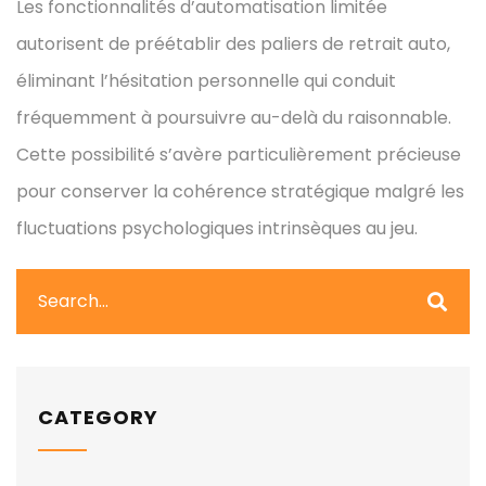
Les fonctionnalités d’automatisation limitée
autorisent de préétablir des paliers de retrait auto,
éliminant l’hésitation personnelle qui conduit
fréquemment à poursuivre au-delà du raisonnable.
Cette possibilité s’avère particulièrement précieuse
pour conserver la cohérence stratégique malgré les
fluctuations psychologiques intrinsèques au jeu.
CATEGORY