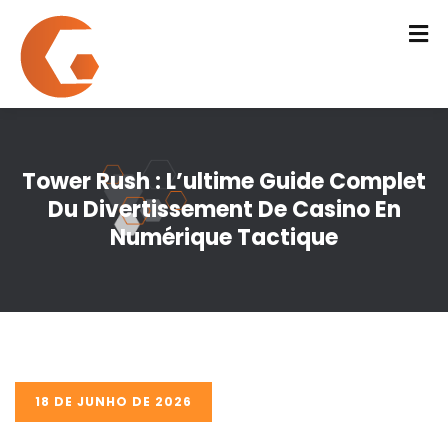
Tower Rush : L’ultime Guide Complet
Du Divertissement De Casino En
Numérique Tactique
18 DE JUNHO DE 2026