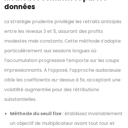
données
La stratégie prudente privilégie les retraits anticipés
entre les niveaux 3 et 5, assurant des profits
modestes mais constants. Cette méthode s’adapte
particulièrement aux sessions longues où
l’accumulation progressive l’emporte sur les coups
impressionnants. À l’opposé, l’approche audacieuse
cible les coefficients au-dessus à 5x, acceptant une
volatilité augmentée pour des rétributions
substantielles.
Méthode du seuil fixe
: établissez invariablement
un objectif de multiplicateur avant tout tour et