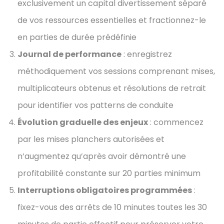
exclusivement un capital divertissement séparé
de vos ressources essentielles et fractionnez-le
en parties de durée prédéfinie
Journal de performance
: enregistrez
méthodiquement vos sessions comprenant mises,
multiplicateurs obtenus et résolutions de retrait
pour identifier vos patterns de conduite
Évolution graduelle des enjeux
: commencez
par les mises planchers autorisées et
n’augmentez qu’après avoir démontré une
profitabilité constante sur 20 parties minimum
Interruptions obligatoires programmées
:
fixez-vous des arrêts de 10 minutes toutes les 30