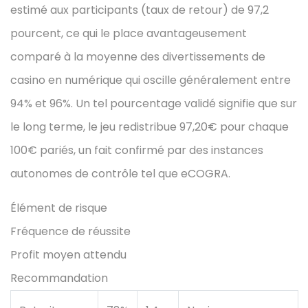
estimé aux participants (taux de retour) de 97,2
pourcent, ce qui le place avantageusement
comparé à la moyenne des divertissements de
casino en numérique qui oscille généralement entre
94% et 96%. Un tel pourcentage validé signifie que sur
le long terme, le jeu redistribue 97,20€ pour chaque
100€ pariés, un fait confirmé par des instances
autonomes de contrôle tel que eCOGRA.
Élément de risque
Fréquence de réussite
Profit moyen attendu
Recommandation