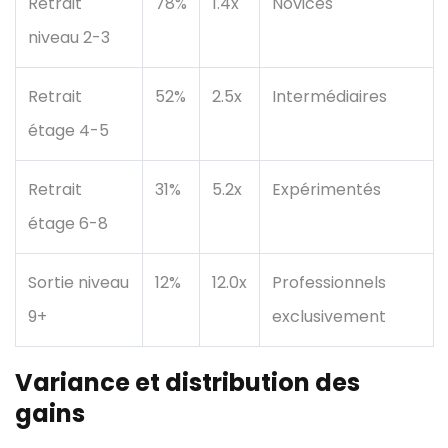
Retrait
78%
1.4x
Novices
niveau 2-3
Retrait
52%
2.5x
Intermédiaires
étage 4-5
Retrait
31%
5.2x
Expérimentés
étage 6-8
Sortie niveau
12%
12.0x
Professionnels
9+
exclusivement
Variance et distribution des
gains