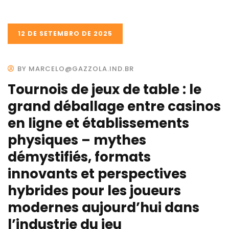
12 DE SETEMBRO DE 2025
BY MARCELO@GAZZOLA.IND.BR
Tournois de jeux de table : le
grand déballage entre casinos
en ligne et établissements
physiques – mythes
démystifiés, formats
innovants et perspectives
hybrides pour les joueurs
modernes aujourd’hui dans
l’industrie du jeu