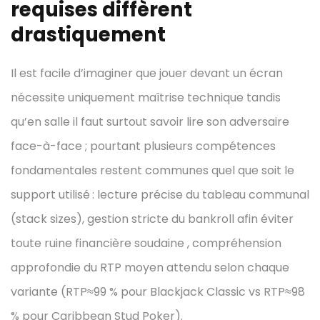
requises diffèrent
drastiquement
Il est facile d’imaginer que jouer devant un écran
nécessite uniquement maîtrise technique tandis
qu’en salle il faut surtout savoir lire son adversaire
face-à-face ; pourtant plusieurs compétences
fondamentales restent communes quel que soit le
support utilisé : lecture précise du tableau communal
(stack sizes), gestion stricte du bankroll afin éviter
toute ruine financière soudaine , compréhension
approfondie du RTP moyen attendu selon chaque
variante (RTP≈99 % pour Blackjack Classic vs RTP≈98
% pour Caribbean Stud Poker).