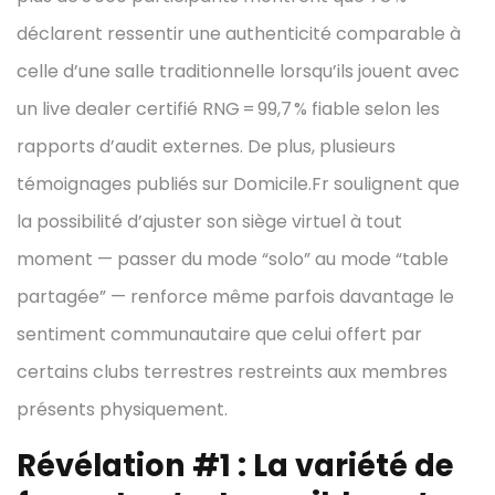
déclarent ressentir une authenticité comparable à
celle d’une salle traditionnelle lorsqu’ils jouent avec
un live dealer certifié RNG = 99,7 % fiable selon les
rapports d’audit externes. De plus, plusieurs
témoignages publiés sur Domicile.Fr soulignent que
la possibilité d’ajuster son siège virtuel à tout
moment — passer du mode “solo” au mode “table
partagée” — renforce même parfois davantage le
sentiment communautaire que celui offert par
certains clubs terrestres restreints aux membres
présents physiquement.
Révélation #1 : La variété de