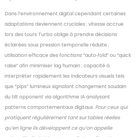
Dans l’environnement digital cependant certaines
adaptations deviennent cruciales : vitesse accrue
lors des tours Turbo oblige à prendre décisions
éclairées sous pression temporelle réduite ;
utilisation efficace des fonctions “auto‐fold” ou “quick
raise” afin minimiser lag humain ; capacité à
interpréter rapidement les indicateurs visuels tels
que “pips” lumineux signalant changement soudain
du tilt opponent via algorithme IA analysant
patterns comportementaux digitaux.
Pour ceux qui
pratiquent régulièrement tant sur tables réelles
qu’en ligne ils développent ce qu’on appelle