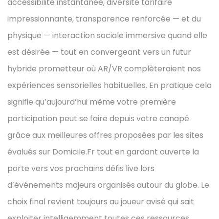
accessibilité instantanée, diversité tarifaire
impressionnante, transparence renforcée — et du
physique — interaction sociale immersive quand elle
est désirée — tout en convergeant vers un futur
hybride prometteur où AR/VR complèteraient nos
expériences sensorielles habituelles.​ En pratique cela
signifie qu’aujourd’hui même votre première
participation peut se faire depuis votre canapé
grâce aux meilleures offres proposées par les sites
évalués sur Domicile.Fr tout en gardant ouverte la
porte vers vos prochains défis live lors
d’événements majeurs organisés autour du globe.​ Le
choix final revient toujours au joueur avisé qui sait
exploiter intelligemment toutes ces ressources