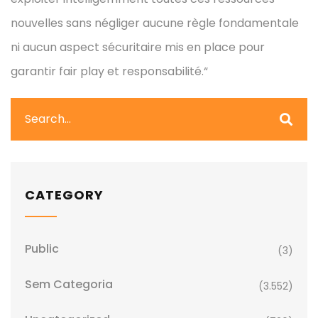
nouvelles sans négliger aucune règle fondamentale
ni aucun aspect sécuritaire mis en place pour
garantir fair play et responsabilité.“
CATEGORY
Public
(3)
Sem Categoria
(3.552)