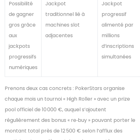
Possibilité
Jackpot
Jackpot
de gagner
traditionnel lié à
progressif
gros grâce
machines slot
alimenté par
aux
adjacentes
millions
jackpots
d’inscriptions
progressifs
simultanées
numériques
Prenons deux cas concrets : PokerStars organise
chaque mois un tournoi « High Roller » avec un prize
pool officiel de 10 000 €, auquel s’ajoutent
régulièrement des bonus « re‑buy » pouvant porter le
montant total près de 12 500 € selon l’afflux des