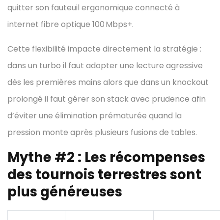
quitter son fauteuil ergonomique connecté à
internet fibre optique 100 Mbps+.
Cette flexibilité impacte directement la stratégie :
dans un turbo il faut adopter une lecture agressive
dès les premières mains alors que dans un knockout
prolongé il faut gérer son stack avec prudence afin
d’éviter une élimination prématurée quand la
pression monte après plusieurs fusions de tables.
Mythe #2 : Les récompenses
des tournois terrestres sont
plus généreuses