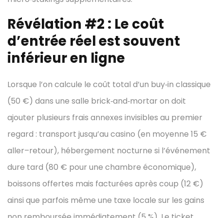
Révélation #2 : Le coût
d’entrée réel est souvent
inférieur en ligne
Lorsque l’on calcule le coût total d’un buy‑in classique
(50 €) dans une salle brick‑and‑mortar on doit
ajouter plusieurs frais annexes invisibles au premier
regard : transport jusqu’au casino (en moyenne 15 €
aller–retour), hébergement nocturne si l’événement
dure tard (80 € pour une chambre économique),
boissons offertes mais facturées après coup (12 €)
ainsi que parfois même une taxe locale sur les gains
non remboursée immédiatement (5 %). Le ticket