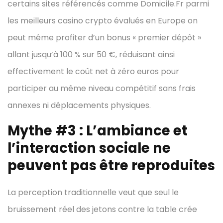
certains sites référencés comme Domicile.Fr parmi
les meilleurs casino crypto évalués en Europe on
peut même profiter d’un bonus « premier dépôt »
allant jusqu’à 100 % sur 50 €, réduisant ainsi
effectivement le coût net à zéro euros pour
participer au même niveau compétitif sans frais
annexes ni déplacements physiques.​
Mythe #3 : L’ambiance et
l’interaction sociale ne
peuvent pas être reproduites
La perception traditionnelle veut que seul le
bruissement réel des jetons contre la table crée