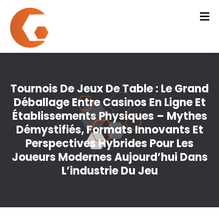
Tournois De Jeux De Table : Le Grand
Déballage Entre Casinos En Ligne Et
Établissements Physiques – Mythes
Démystifiés, Formats Innovants Et
Perspectives Hybrides Pour Les
Joueurs Modernes Aujourd’hui Dans
L’industrie Du Jeu