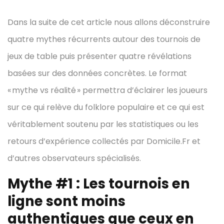
Dans la suite de cet article nous allons déconstruire
quatre mythes récurrents autour des tournois de
jeux de table puis présenter quatre révélations
basées sur des données concrètes. Le format
« mythe vs réalité » permettra d’éclairer les joueurs
sur ce qui relève du folklore populaire et ce qui est
véritablement soutenu par les statistiques ou les
retours d’expérience collectés par Domicile.Fr et
d’autres observateurs spécialisés.
Mythe #1 : Les tournois en
ligne sont moins
authentiques que ceux en