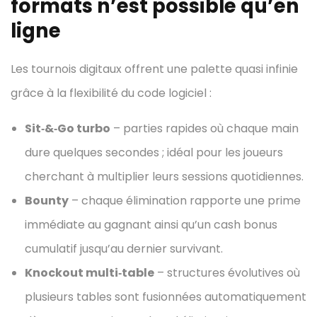
formats n’est possible qu’en
ligne
Les tournois digitaux offrent une palette quasi infinie
grâce à la flexibilité du code logiciel :
Sit‑&‑Go turbo
– parties rapides où chaque main
dure quelques secondes ; idéal pour les joueurs
cherchant à multiplier leurs sessions quotidiennes.
Bounty
– chaque élimination rapporte une prime
immédiate au gagnant ainsi qu’un cash bonus
cumulatif jusqu’au dernier survivant.
Knockout multi‑table
– structures évolutives où
plusieurs tables sont fusionnées automatiquement