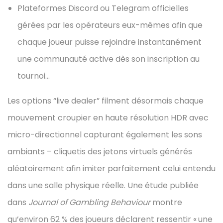
Plateformes Discord ou Telegram officielles
gérées par les opérateurs eux-mêmes afin que
chaque joueur puisse rejoindre instantanément
une communauté active dès son inscription au
tournoi…
Les options “live dealer” filment désormais chaque
mouvement croupier en haute résolution HDR avec
micro-directionnel capturant également les sons
ambiants – cliquetis des jetons virtuels générés
aléatoirement afin imiter parfaitement celui entendu
dans une salle physique réelle​. Une étude publiée
dans
Journal of Gambling Behaviour
montre
qu’environ 62 % des joueurs déclarent ressentir « une