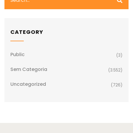
CATEGORY
Public
(3)
Sem Categoria
(3.552)
Uncategorized
(726)