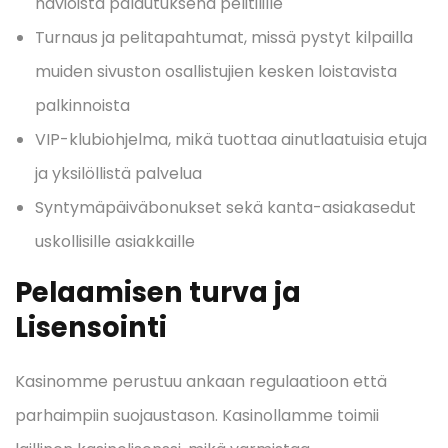
häviöistä palautuksena pelitilille
Turnaus ja pelitapahtumat, missä pystyt kilpailla
muiden sivuston osallistujien kesken loistavista
palkinnoista
VIP-klubiohjelma, mikä tuottaa ainutlaatuisia etuja
ja yksilöllistä palvelua
Syntymäpäiväbonukset sekä kanta-asiakasedut
uskollisille asiakkaille
Pelaamisen turva ja
Lisensointi
Kasinomme perustuu ankaan regulaatioon että
parhaimpiin suojaustason. Kasinollamme toimii