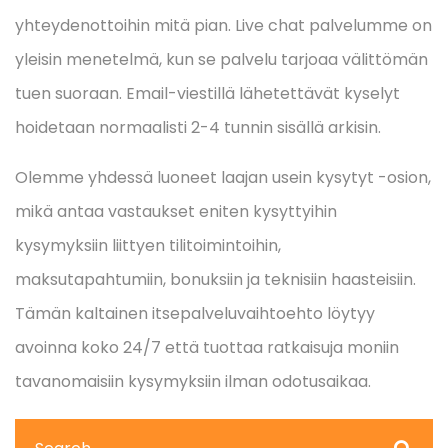
yhteydenottoihin mitä pian. Live chat palvelumme on
yleisin menetelmä, kun se palvelu tarjoaa välittömän
tuen suoraan. Email-viestillä lähetettävät kyselyt
hoidetaan normaalisti 2-4 tunnin sisällä arkisin.
Olemme yhdessä luoneet laajan usein kysytyt -osion,
mikä antaa vastaukset eniten kysyttyihin
kysymyksiin liittyen tilitoimintoihin,
maksutapahtumiin, bonuksiin ja teknisiin haasteisiin.
Tämän kaltainen itsepalveluvaihtoehto löytyy
avoinna koko 24/7 että tuottaa ratkaisuja moniin
tavanomaisiin kysymyksiin ilman odotusaikaa.