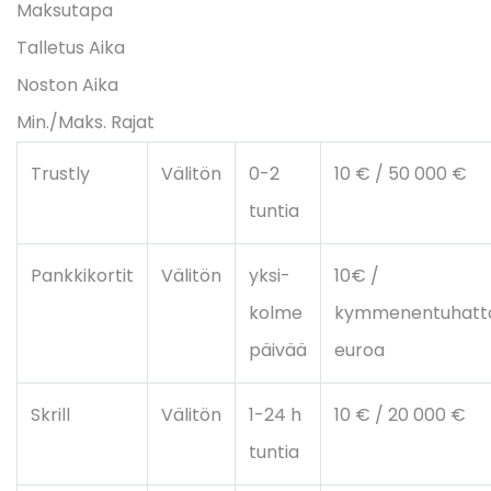
Maksutapa
Talletus Aika
Noston Aika
Min./Maks. Rajat
Trustly
Välitön
0-2
10 € / 50 000 €
tuntia
Pankkikortit
Välitön
yksi-
10€ /
kolme
kymmenentuhatt
päivää
euroa
Skrill
Välitön
1-24 h
10 € / 20 000 €
tuntia