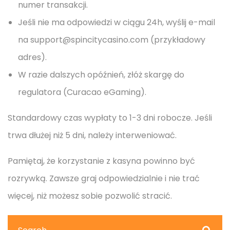
numer transakcji.
Jeśli nie ma odpowiedzi w ciągu 24h, wyślij e-mail
na support@spincitycasino.com (przykładowy
adres).
W razie dalszych opóźnień, złóż skargę do
regulatora (Curacao eGaming).
Standardowy czas wypłaty to 1-3 dni robocze. Jeśli
trwa dłużej niż 5 dni, należy interweniować.
Pamiętaj, że korzystanie z kasyna powinno być
rozrywką. Zawsze graj odpowiedzialnie i nie trać
więcej, niż możesz sobie pozwolić stracić.