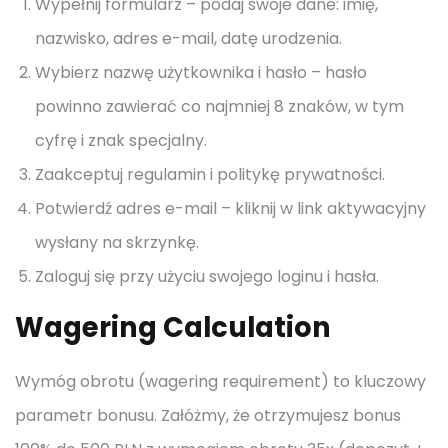
Wypełnij formularz – podaj swoje dane: imię,
nazwisko, adres e-mail, datę urodzenia.
Wybierz nazwę użytkownika i hasło – hasło
powinno zawierać co najmniej 8 znaków, w tym
cyfrę i znak specjalny.
Zaakceptuj regulamin i politykę prywatności.
Potwierdź adres e-mail – kliknij w link aktywacyjny
wysłany na skrzynkę.
Zaloguj się przy użyciu swojego loginu i hasła.
Wagering Calculation
Wymóg obrotu (wagering requirement) to kluczowy
parametr bonusu. Załóżmy, że otrzymujesz bonus