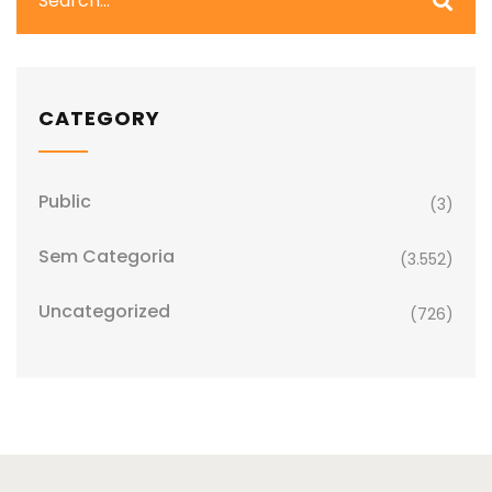
CATEGORY
Public
(3)
Sem Categoria
(3.552)
Uncategorized
(726)