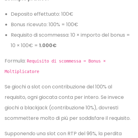
Deposito effettuato: 100€
Bonus ricevuto: 100% = 100€
Requisito di scommessa: 10 × importo del bonus =
10 × 100€ =
1.000€
Formula:
Requisito di scommessa = Bonus ×
Moltiplicatore
Se giochi a slot con contribuzione del 100% al
requisito, ogni giocata conta per intero. Se invece
giochi a blackjack (contribuzione 10%), dovresti
scommettere molto di più per soddisfare il requisito.
Supponendo una slot con RTP del 96%, la perdita