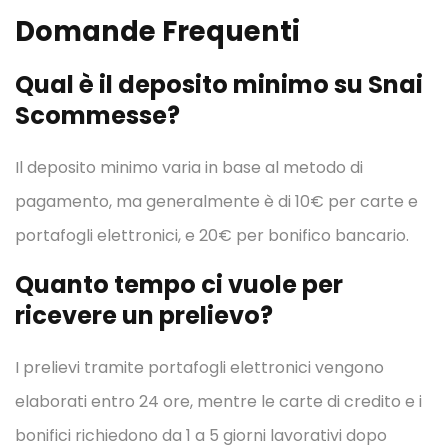
Domande Frequenti
Qual è il deposito minimo su Snai
Scommesse?
Il deposito minimo varia in base al metodo di
pagamento, ma generalmente è di 10€ per carte e
portafogli elettronici, e 20€ per bonifico bancario.
Quanto tempo ci vuole per
ricevere un prelievo?
I prelievi tramite portafogli elettronici vengono
elaborati entro 24 ore, mentre le carte di credito e i
bonifici richiedono da 1 a 5 giorni lavorativi dopo