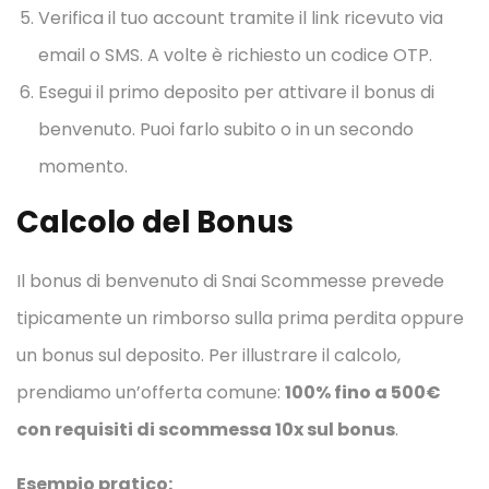
Verifica il tuo account tramite il link ricevuto via
email o SMS. A volte è richiesto un codice OTP.
Esegui il primo deposito per attivare il bonus di
benvenuto. Puoi farlo subito o in un secondo
momento.
Calcolo del Bonus
Il bonus di benvenuto di Snai Scommesse prevede
tipicamente un rimborso sulla prima perdita oppure
un bonus sul deposito. Per illustrare il calcolo,
prendiamo un’offerta comune:
100% fino a 500€
con requisiti di scommessa 10x sul bonus
.
Esempio pratico: