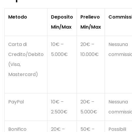
Metodo
Deposito
Prelievo
Commissi
Min/Max
Min/Max
Carta di
10€ –
20€ –
Nessuna
Credito/Debito
5.000€
10.000€
commissi
(Visa,
Mastercard)
PayPal
10€ –
20€ –
Nessuna
2.500€
5.000€
commissi
Bonifico
20€ –
50€ –
Possibili