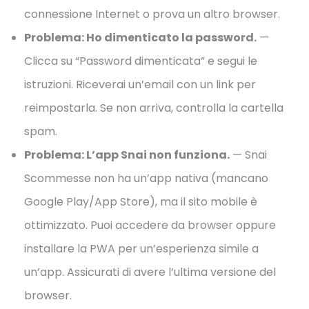
connessione Internet o prova un altro browser.
Problema: Ho dimenticato la password.
—
Clicca su “Password dimenticata” e segui le
istruzioni. Riceverai un’email con un link per
reimpostarla. Se non arriva, controlla la cartella
spam.
Problema: L’app Snai non funziona.
— Snai
Scommesse non ha un’app nativa (mancano
Google Play/App Store), ma il sito mobile è
ottimizzato. Puoi accedere da browser oppure
installare la PWA per un’esperienza simile a
un’app. Assicurati di avere l’ultima versione del
browser.