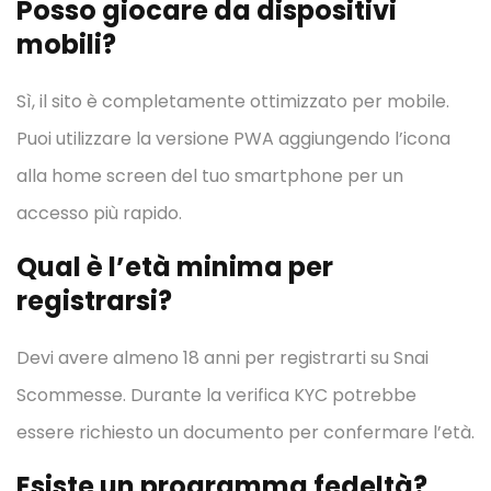
Posso giocare da dispositivi
mobili?
Sì, il sito è completamente ottimizzato per mobile.
Puoi utilizzare la versione PWA aggiungendo l’icona
alla home screen del tuo smartphone per un
accesso più rapido.
Qual è l’età minima per
registrarsi?
Devi avere almeno 18 anni per registrarti su Snai
Scommesse. Durante la verifica KYC potrebbe
essere richiesto un documento per confermare l’età.
Esiste un programma fedeltà?