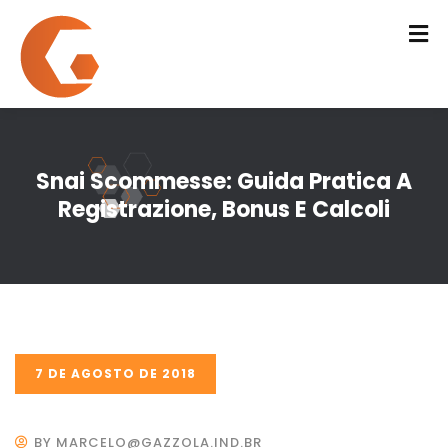
Snai Scommesse: Guida Pratica A
Registrazione, Bonus E Calcoli
7 DE AGOSTO DE 2018
BY MARCELO@GAZZOLA.IND.BR