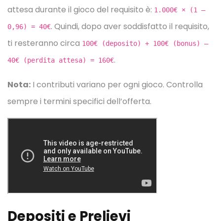
attesa durante il gioco del requisito è:
1.000€ × (1 –
. Quindi, dopo aver soddisfatto il requisito,
0,96) = 40€
ti resteranno circa
100€ (deposito) + 100€ (bonus) –
.
40€ (perdita attesa) = 160€
Nota:
I contributi variano per ogni gioco. Controlla
sempre i termini specifici dell’offerta.
Depositi e Prelievi