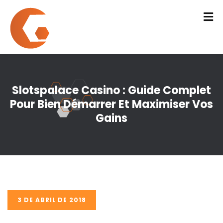
Slotspalace Casino : Guide Complet
Pour Bien Démarrer Et Maximiser Vos
Gains
3 DE ABRIL DE 2018