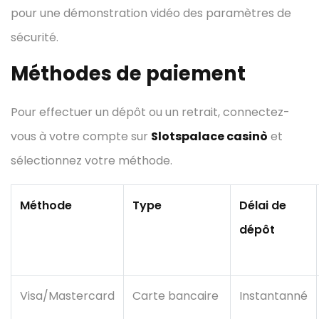
pour une démonstration vidéo des paramètres de
sécurité.
Méthodes de paiement
Pour effectuer un dépôt ou un retrait, connectez-
vous à votre compte sur
Slotspalace casinò
et
sélectionnez votre méthode.
Méthode
Type
Délai de
dépôt
Visa/Mastercard
Carte bancaire
Instantanné