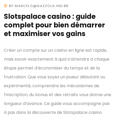
BY MARCELO@GAZZOLA.IND.BR
Slotspalace casino : guide
complet pour bien démarrer
et maximiser vos gains
Créer un compte sur un casino en ligne est rapide,
mais savoir exactement à quoi s’attendre à chaque
étape permet d’économiser du temps et de la
frustration. Que vous soyez un joueur débutant ou
expérimenté, comprendre les mécanismes de
l’inscription, du bonus et des retraits vous donne une
longueur d’avance. Ce guide vous accompagne pas
à pas dans la découverte de Slotspalace casino