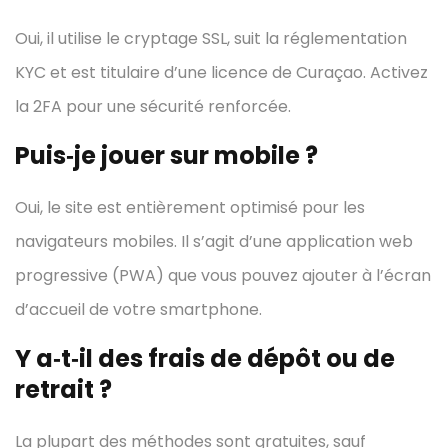
Oui, il utilise le cryptage SSL, suit la réglementation
KYC et est titulaire d’une licence de Curaçao. Activez
la 2FA pour une sécurité renforcée.
Puis‑je jouer sur mobile ?
Oui, le site est entièrement optimisé pour les
navigateurs mobiles. Il s’agit d’une application web
progressive (PWA) que vous pouvez ajouter à l’écran
d’accueil de votre smartphone.
Y a‑t‑il des frais de dépôt ou de
retrait ?
La plupart des méthodes sont gratuites, sauf