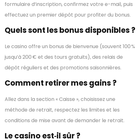
formulaire d’inscription, confirmez votre e-mail, puis
effectuez un premier dépôt pour profiter du bonus.
Quels sont les bonus disponibles ?
Le casino offre un bonus de bienvenue (souvent 100 %
jusqu’à 200 € et des tours gratuits), des relais de
dépôt réguliers et des promotions saisonnières.
Comment retirer mes gains ?
Allez dans la section « Caisse », choisissez une
méthode de retrait, respectez les limites et les
conditions de mise avant de demander le retrait.
Le casino est‑il sûr ?