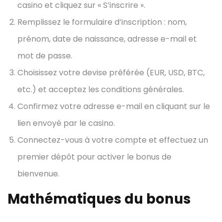
casino et cliquez sur « S’inscrire ».
Remplissez le formulaire d’inscription : nom,
prénom, date de naissance, adresse e-mail et
mot de passe.
Choisissez votre devise préférée (EUR, USD, BTC,
etc.) et acceptez les conditions générales.
Confirmez votre adresse e-mail en cliquant sur le
lien envoyé par le casino.
Connectez-vous à votre compte et effectuez un
premier dépôt pour activer le bonus de
bienvenue.
Mathématiques du bonus