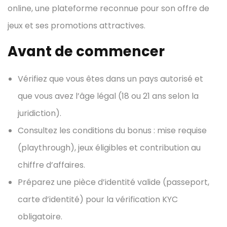
online, une plateforme reconnue pour son offre de
jeux et ses promotions attractives.
Avant de commencer
Vérifiez que vous êtes dans un pays autorisé et
que vous avez l’âge légal (18 ou 21 ans selon la
juridiction).
Consultez les conditions du bonus : mise requise
(playthrough), jeux éligibles et contribution au
chiffre d’affaires.
Préparez une pièce d’identité valide (passeport,
carte d’identité) pour la vérification KYC
obligatoire.