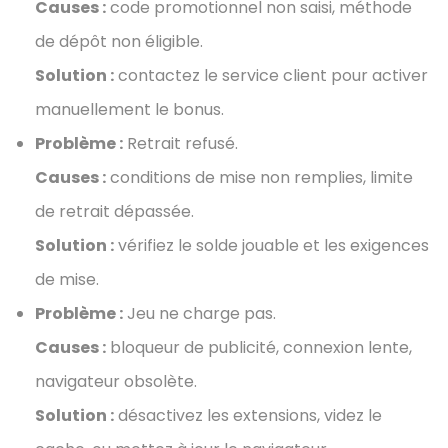
Causes :
code promotionnel non saisi, méthode
de dépôt non éligible.
Solution :
contactez le service client pour activer
manuellement le bonus.
Problème :
Retrait refusé.
Causes :
conditions de mise non remplies, limite
de retrait dépassée.
Solution :
vérifiez le solde jouable et les exigences
de mise.
Problème :
Jeu ne charge pas.
Causes :
bloqueur de publicité, connexion lente,
navigateur obsolète.
Solution :
désactivez les extensions, videz le