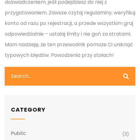
doświadczeniem, jeśli podejdziesz do niej z
przygotowaniem. Zawsze czytaj regulaminy, weryfikuj
konto od razu po rejestracji, a przede wszystkim graj
odpowiedzialnie – ustalaj limity i nie goń za stratami.
Mam nadzieję, że ten przewodnik pomoże Ci uniknąć
typowych błędów. Powodzenia przy stołach!
CATEGORY
Public
(3)