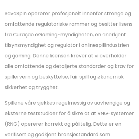
SavaSpin opererer profesjonelt innenfor strenge og
omfattende regulatoriske rammer og besitter lisens
fra Curaçao eGaming-myndigheten, en anerkjent
tilsynsmyndighet og regulator i onlinespillindustrien
og gaming. Denne lisensen krever at vi overholder
alle omfattende og detaljerte standarder og krav for
spillervern og beskyttelse, fair spill og økonomisk
sikkerhet og trygghet.
Spillene våre sjekkes regelmessig av uavhengige og
eksterne teststudioer for å sikre at at RNG-systemer
(RNG) opererer korrekt og pålitelig. Dette er en
verifisert og godkjent bransjestandard som