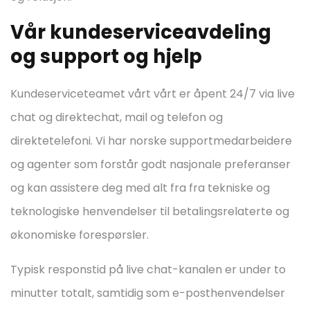
Vår kundeserviceavdeling
og support og hjelp
Kundeserviceteamet vårt vårt er åpent 24/7 via live
chat og direktechat, mail og telefon og
direktetelefoni. Vi har norske supportmedarbeidere
og agenter som forstår godt nasjonale preferanser
og kan assistere deg med alt fra fra tekniske og
teknologiske henvendelser til betalingsrelaterte og
økonomiske forespørsler.
Typisk responstid på live chat-kanalen er under to
minutter totalt, samtidig som e-posthenvendelser