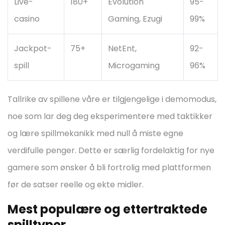
Live-
180+
Evolution
95-
casino
Gaming, Ezugi
99%
Jackpot-
75+
NetEnt,
92-
spill
Microgaming
96%
Tallrike av spillene våre er tilgjengelige i demomodus,
noe som lar deg deg eksperimentere med taktikker
og lære spillmekanikk med null å miste egne
verdifulle penger. Dette er særlig fordelaktig for nye
gamere som ønsker å bli fortrolig med plattformen
før de satser reelle og ekte midler.
Mest populære og ettertraktede
spilltyper