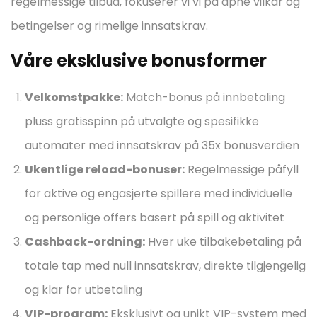
regelmessige tilbud, fokuserer vi vi på åpne vilkår og
betingelser og rimelige innsatskrav.
Våre eksklusive bonusformer
Velkomstpakke:
Match-bonus på innbetaling
pluss gratisspinn på utvalgte og spesifikke
automater med innsatskrav på 35x bonusverdien
Ukentlige reload-bonuser:
Regelmessige påfyll
for aktive og engasjerte spillere med individuelle
og personlige offers basert på spill og aktivitet
Cashback-ordning:
Hver uke tilbakebetaling på
totale tap med null innsatskrav, direkte tilgjengelig
og klar for utbetaling
VIP-program:
Eksklusivt og unikt VIP-system med