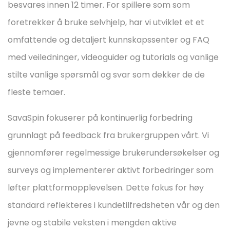
besvares innen 12 timer. For spillere som som
foretrekker å bruke selvhjelp, har vi utviklet et et
omfattende og detaljert kunnskapssenter og FAQ
med veiledninger, videoguider og tutorials og vanlige
stilte vanlige spørsmål og svar som dekker de de
fleste temaer.
SavaSpin fokuserer på kontinuerlig forbedring
grunnlagt på feedback fra brukergruppen vårt. Vi
gjennomfører regelmessige brukerundersøkelser og
surveys og implementerer aktivt forbedringer som
løfter plattformopplevelsen. Dette fokus for høy
standard reflekteres i kundetilfredsheten vår og den
jevne og stabile veksten i mengden aktive