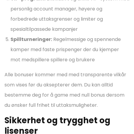
personlig account manager, høyere og
forbedrede uttaksgrenser og limiter og
spesialtilpassede kampanjer
Spillturneringer:
Regelmessige og spennende
kamper med faste prispenger der du kjemper
mot medspillere spillere og brukere
Alle bonuser kommer med med transparente vilkår
som vises før du aksepterer dem. Du kan alltid
bestemme deg for å game med null bonus dersom
du ønsker full frihet til uttaksmuligheter.
Sikkerhet og trygghet og
lisenser