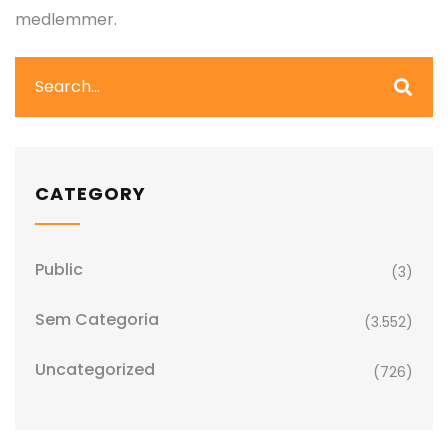
medlemmer.
CATEGORY
Public
(3)
Sem Categoria
(3.552)
Uncategorized
(726)