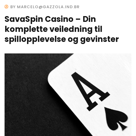
BY MARCELO@GAZZOLA.IND.BR
SavaSpin Casino – Din
komplette veiledning til
spillopplevelse og gevinster