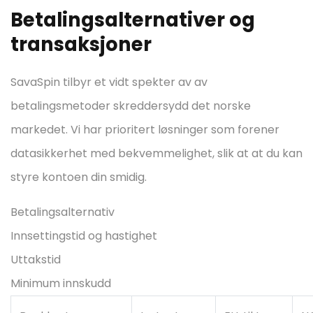
Betalingsalternativer og
transaksjoner
SavaSpin tilbyr et vidt spekter av av
betalingsmetoder skreddersydd det norske
markedet. Vi har prioritert løsninger som forener
datasikkerhet med bekvemmelighet, slik at at du kan
styre kontoen din smidig.
Betalingsalternativ
Innsettingstid og hastighet
Uttakstid
Minimum innskudd