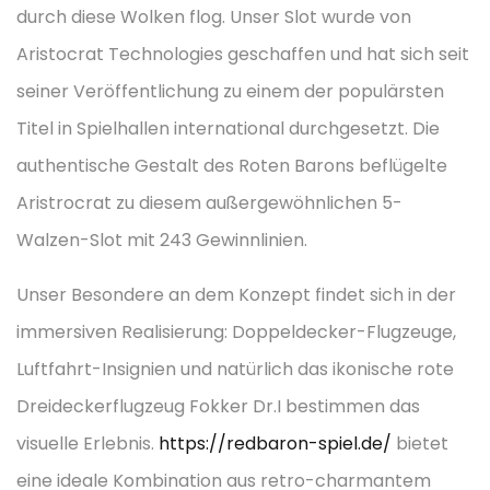
durch diese Wolken flog. Unser Slot wurde von
Aristocrat Technologies geschaffen und hat sich seit
seiner Veröffentlichung zu einem der populärsten
Titel in Spielhallen international durchgesetzt. Die
authentische Gestalt des Roten Barons beflügelte
Aristrocrat zu diesem außergewöhnlichen 5-
Walzen-Slot mit 243 Gewinnlinien.
Unser Besondere an dem Konzept findet sich in der
immersiven Realisierung: Doppeldecker-Flugzeuge,
Luftfahrt-Insignien und natürlich das ikonische rote
Dreideckerflugzeug Fokker Dr.I bestimmen das
visuelle Erlebnis.
https://redbaron-spiel.de/
bietet
eine ideale Kombination aus retro-charmantem