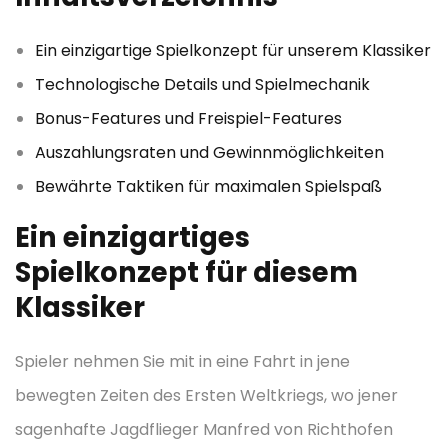
Ein einzigartige Spielkonzept für unserem Klassiker
Technologische Details und Spielmechanik
Bonus-Features und Freispiel-Features
Auszahlungsraten und Gewinnmöglichkeiten
Bewährte Taktiken für maximalen Spielspaß
Ein einzigartiges
Spielkonzept für diesem
Klassiker
Spieler nehmen Sie mit in eine Fahrt in jene
bewegten Zeiten des Ersten Weltkriegs, wo jener
sagenhafte Jagdflieger Manfred von Richthofen