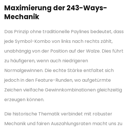
Maximierung der 243-Ways-
Mechanik
Das Prinzip ohne traditionelle Paylines bedeutet, dass
jede Symbol-Kombo von links nach rechts zählt,
unabhängig von der Position auf der Walze. Dies führt
zu häufigeren, wenn auch niedrigeren
Normalgewinnen. Die echte Stärke entfaltet sich
jedoch in den Feature-Runden, wo aufgetürmte
Zeichen vielfache Gewinnkombinationen gleichzeitig
erzeugen können.
Die historische Thematik verbindet mit robuster
Mechanik und fairen Auszahlungsraten macht uns zu