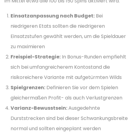
im Mittel etwa alle 100 bis 150 Spins aktiviert wird.
Einsatzanpassung nach Budget:
Bei
niedrigeren Etats sollten die niedrigeren
Einsatzstufen gewählt werden, um die Spieldauer
zu maximieren
Freispiel-Strategie:
In Bonus-Runden empfiehlt
sich bei umfangreicherem Kontostand die
risikoreichere Variante mit aufgetürmten Wilds
Spielgrenzen:
Definieren Sie vor dem Spielen
gleichermaßen Profit- als auch Verlustgrenzen
Varianz-Bewusstsein:
Ausgedehnte
Durststrecken sind bei dieser Schwankungsbreite
normal und sollten eingeplant werden