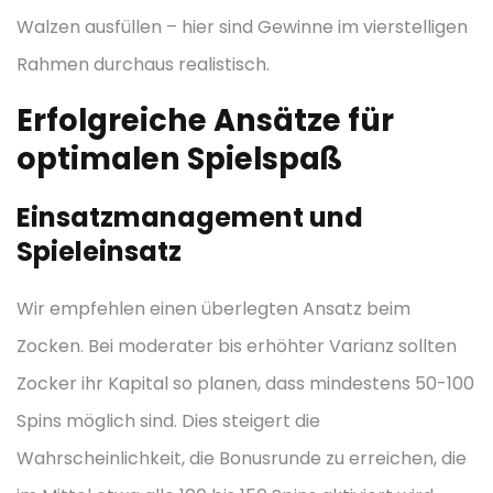
Walzen ausfüllen – hier sind Gewinne im vierstelligen
Rahmen durchaus realistisch.
Erfolgreiche Ansätze für
optimalen Spielspaß
Einsatzmanagement und
Spieleinsatz
Wir empfehlen einen überlegten Ansatz beim
Zocken. Bei moderater bis erhöhter Varianz sollten
Zocker ihr Kapital so planen, dass mindestens 50-100
Spins möglich sind. Dies steigert die
Wahrscheinlichkeit, die Bonusrunde zu erreichen, die