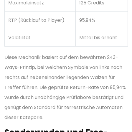
Maximaleinsatz
125 Credits
RTP (Rücklauf to Player)
95,94%
Volatilität
Mittel bis erhöht
Diese Mechanik basiert auf dem bewährten 243-
Ways-Prinzip, bei welchem Symbole von links nach
rechts auf nebeneinander liegenden Walzen für
Treffer führen. Die geprüfte Return-Rate von 95,94%
wurde durch unabhängige Prüflabore bestätigt und
genügt dem Standard für terrestrische Automaten
dieser Kategorie.