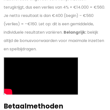
terugkrijgt, dus een verlies van 4% × €14.000 = €560.
Je netto resultaat is dan €400 (begin) – €560
(verlies) = –€160. Let op: dit is een gemiddelde,
individuele resultaten variëren.
Belangrijk:
bekijk
altijd de bonusvoorwaarden voor maximale inzetten
en spelbijdragen.
Betaalmethoden