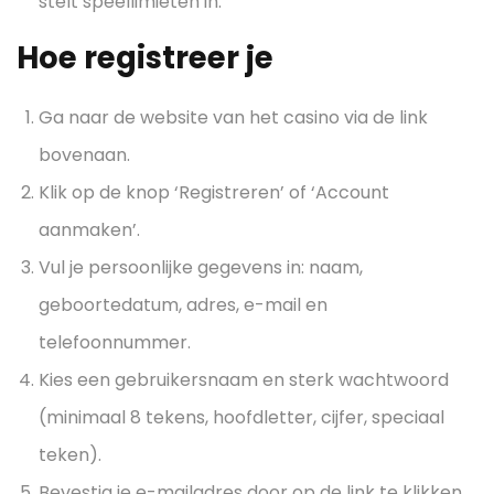
stelt speellimieten in.
Hoe registreer je
Ga naar de website van het casino via de link
bovenaan.
Klik op de knop ‘Registreren’ of ‘Account
aanmaken’.
Vul je persoonlijke gegevens in: naam,
geboortedatum, adres, e-mail en
telefoonnummer.
Kies een gebruikersnaam en sterk wachtwoord
(minimaal 8 tekens, hoofdletter, cijfer, speciaal
teken).
Bevestig je e-mailadres door op de link te klikken