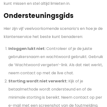
kunt missen en stel altijd limieten in.
Ondersteuningsgids
Hier zijn vijf veelvoorkomende scenario’s en hoe je de
klantenservice het beste kunt benaderen:
Inloggen lukt niet:
Controleer of je de juiste
gebruikersnaam en wachtwoord gebruikt. Gebruik
de ‘Wachtwoord vergeten’-link. Als dat niet werkt,
neem contact op met de live chat.
Storting wordt niet verwerkt:
Kijk of je
betaalmethode wordt ondersteund en of de
minimale storting is bereikt. Neem contact op per
e-mail met een screenshot van de foutmelding.