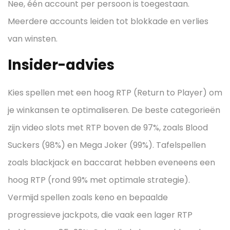
Nee, één account per persoon is toegestaan.
Meerdere accounts leiden tot blokkade en verlies
van winsten.
Insider-advies
Kies spellen met een hoog RTP (Return to Player) om
je winkansen te optimaliseren. De beste categorieën
zijn video slots met RTP boven de 97%, zoals Blood
Suckers (98%) en Mega Joker (99%). Tafelspellen
zoals blackjack en baccarat hebben eveneens een
hoog RTP (rond 99% met optimale strategie).
Vermijd spellen zoals keno en bepaalde
progressieve jackpots, die vaak een lager RTP