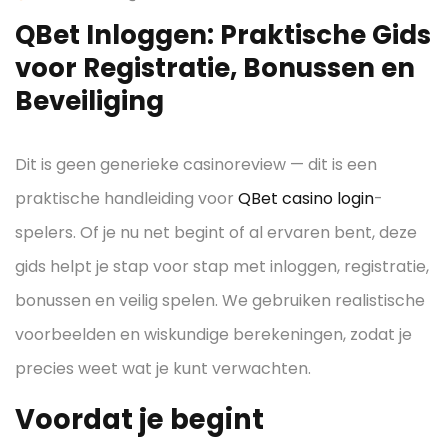
QBet Inloggen: Praktische Gids
voor Registratie, Bonussen en
Beveiliging
Dit is geen generieke casinoreview — dit is een
praktische handleiding voor
QBet casino login
-
spelers. Of je nu net begint of al ervaren bent, deze
gids helpt je stap voor stap met inloggen, registratie,
bonussen en veilig spelen. We gebruiken realistische
voorbeelden en wiskundige berekeningen, zodat je
precies weet wat je kunt verwachten.
Voordat je begint