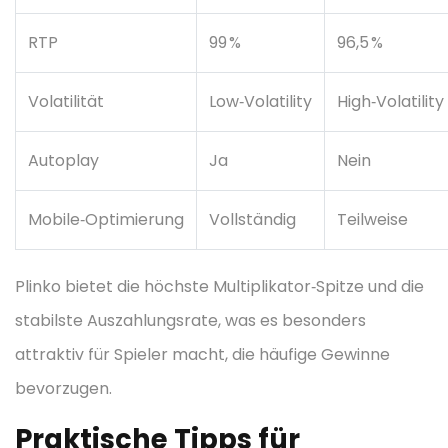
RTP
99 %
96,5 %
Volatilität
Low‑Volatility
High‑Volatility
Autoplay
Ja
Nein
Mobile‑Optimierung
Vollständig
Teilweise
Plinko bietet die höchste Multiplikator‑Spitze und die
stabilste Auszahlungsrate, was es besonders
attraktiv für Spieler macht, die häufige Gewinne
bevorzugen.
Praktische Tipps für