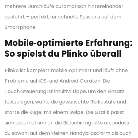
mehrere Durchläufe automatisch hintereinander
ausführt – perfekt für schnelle Sessions auf dem
Smartphone.
Mobile‑optimierte Erfahrung:
So spielst du Plinko überall
Plinko ist komplett mobile‑optimiert und läuft ohne
Probleme auf iOS‑ und Android‑Geräten. Die
Touch‑Steuerung ist intuitiv: Tippe, um den Einsatz
festzulegen, wähle die gewünschte Risikostufe und
starte die Kugel mit einem Swipe. Die Grafik passt
sich automatisch an die Bildschirmgröße an, sodass
du sowohl auf dem kleinen Handybildschirm als auch