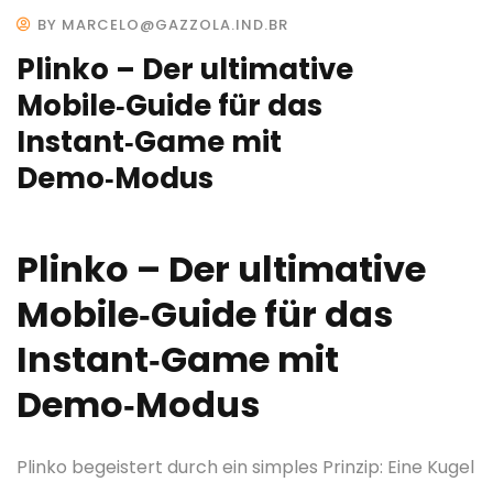
BY MARCELO@GAZZOLA.IND.BR
Plinko – Der ultimative
Mobile‑Guide für das
Instant‑Game mit
Demo‑Modus
Plinko – Der ultimative
Mobile‑Guide für das
Instant‑Game mit
Demo‑Modus
Plinko begeistert durch ein simples Prinzip: Eine Kugel