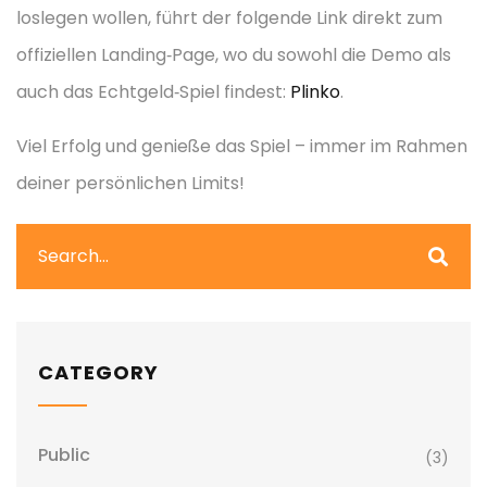
loslegen wollen, führt der folgende Link direkt zum
offiziellen Landing‑Page, wo du sowohl die Demo als
auch das Echtgeld‑Spiel findest:
Plinko
.
Viel Erfolg und genieße das Spiel – immer im Rahmen
deiner persönlichen Limits!
CATEGORY
Public
(3)