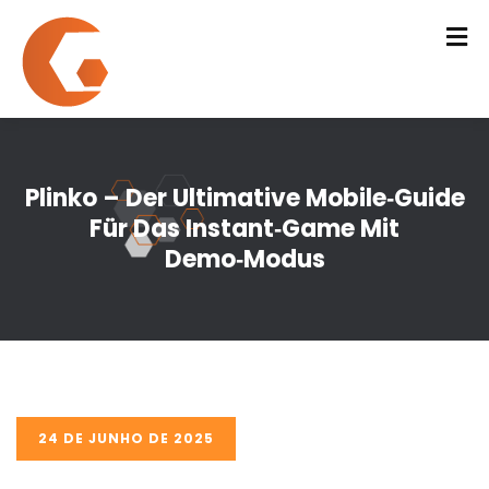
Plinko – Der Ultimative Mobile‑Guide
Für Das Instant‑Game Mit
Demo‑Modus
24 DE JUNHO DE 2025