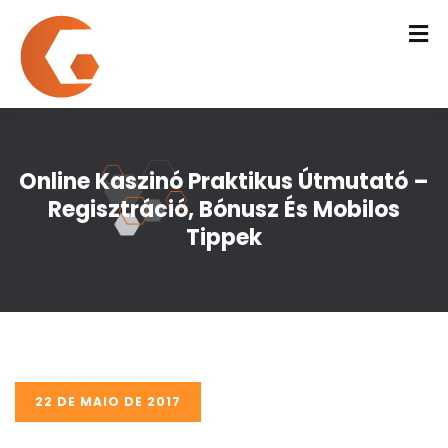
Online Kaszinó Praktikus Útmutató –
Regisztráció, Bónusz És Mobilos
Tippek
22 DE MAIO DE 2017