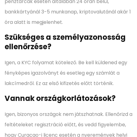
pénztárcák esetén általában 24 órán belül,
bankkártyánál 3-5 munkanap, kriptovalutánál akár 1
óra alatt is megjelenhet.
Szükséges a személyazonosság
ellenőrzése?
Igen, a KYC folyamat kötelező. Be kell küldened egy
fényképes igazolványt és esetleg egy számlát a
lakcímedről. Ez az első kifizetés előtt történik.
Vannak országkorlátozások?
Igen, bizonyos országok nem játszhatnak. Ellenőrizd a
feltételeket regisztráció előtt, és vedd figyelembe,
hogy Curacao-i licenc esetén a nyeremények helyi