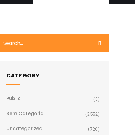
CATEGORY
Public
(3)
Sem Categoria
(3.552)
Uncategorized
(726)