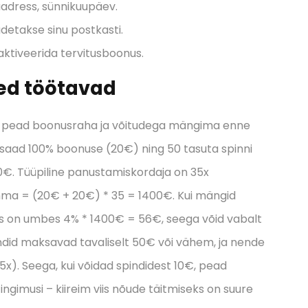
aadress, sünnikuupäev.
adetakse sinu postkasti.
aktiveerida tervitusboonus.
ed töötavad
u pead boonusraha ja võitudega mängima enne
 saad 100% boonuse (20€) ning 50 tasuta spinni
€. Tüüpiline panustamiskordaja on 35x
a = (20€ + 20€) * 35 = 1400€. Kui mängid
tus on umbes 4% * 1400€ = 56€, seega võid vabalt
ndid maksavad tavaliselt 50€ või vähem, ja nende
5x). Seega, kui võidad spindidest 10€, pead
gimusi – kiireim viis nõude täitmiseks on suure