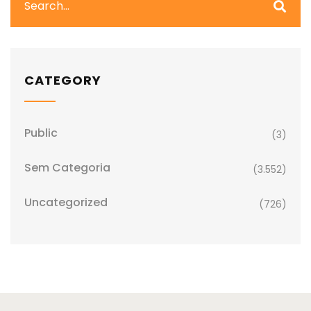
CATEGORY
Public
(3)
Sem Categoria
(3.552)
Uncategorized
(726)