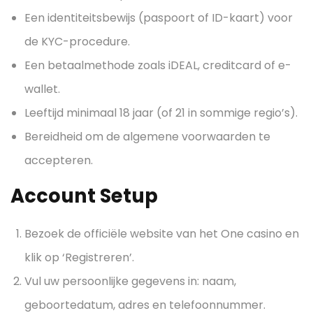
Een identiteitsbewijs (paspoort of ID-kaart) voor
de KYC-procedure.
Een betaalmethode zoals iDEAL, creditcard of e-
wallet.
Leeftijd minimaal 18 jaar (of 21 in sommige regio’s).
Bereidheid om de algemene voorwaarden te
accepteren.
Account Setup
Bezoek de officiële website van het One casino en
klik op ‘Registreren’.
Vul uw persoonlijke gegevens in: naam,
geboortedatum, adres en telefoonnummer.