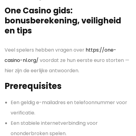
One Casino gids:
bonusberekening, veiligheid
en tips
Veel spelers hebben vragen over
https://one-
casino-nl.org/
voordat ze hun eerste euro storten —
hier zijn de eerlijke antwoorden.
Prerequisites
Een geldig e-mailadres en telefoonnummer voor
verificatie.
Een stabiele internetverbinding voor
ononderbroken spelen.