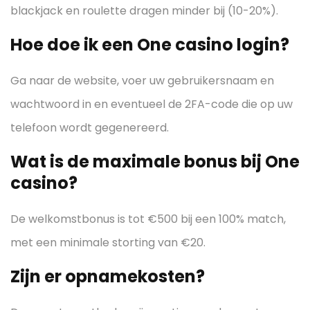
blackjack en roulette dragen minder bij (10-20%).
Hoe doe ik een One casino login?
Ga naar de website, voer uw gebruikersnaam en
wachtwoord in en eventueel de 2FA-code die op uw
telefoon wordt gegenereerd.
Wat is de maximale bonus bij One
casino?
De welkomstbonus is tot €500 bij een 100% match,
met een minimale storting van €20.
Zijn er opnamekosten?