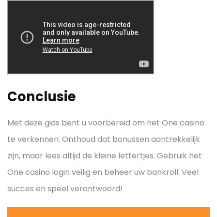
Conclusie
Met deze gids bent u voorbereid om het One casino
te verkennen. Onthoud dat bonussen aantrekkelijk
zijn, maar lees altijd de kleine lettertjes. Gebruik het
One casino login veilig en beheer uw bankroll. Veel
succes en speel verantwoord!