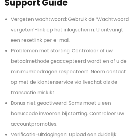
Support Guide
Vergeten wachtwoord: Gebruik de ‘Wachtwoord
vergeten’-link op het inlogscherm. U ontvangt
een resetlink per e-mail.
Problemen met storting: Controleer of uw
betaalmethode geaccepteerd wordt en of u de
minimumbedragen respecteert. Neem contact
op met de klantenservice via livechat als de
transactie mislukt.
Bonus niet geactiveerd: Soms moet u een
bonuscode invoeren bij storting. Controleer uw
accountpromoties.
Verificatie-uitdagingen: Upload een duidelijk