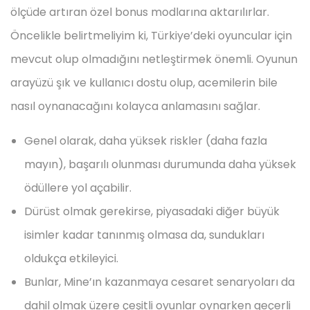
ölçüde artıran özel bonus modlarına aktarılırlar.
Öncelikle belirtmeliyim ki, Türkiye’deki oyuncular için
mevcut olup olmadığını netleştirmek önemli. Oyunun
arayüzü şık ve kullanıcı dostu olup, acemilerin bile
nasıl oynanacağını kolayca anlamasını sağlar.
Genel olarak, daha yüksek riskler (daha fazla
mayın), başarılı olunması durumunda daha yüksek
ödüllere yol açabilir.
Dürüst olmak gerekirse, piyasadaki diğer büyük
isimler kadar tanınmış olmasa da, sundukları
oldukça etkileyici.
Bunlar, Mine’ın kazanmaya cesaret senaryoları da
dahil olmak üzere çeşitli oyunlar oynarken geçerli