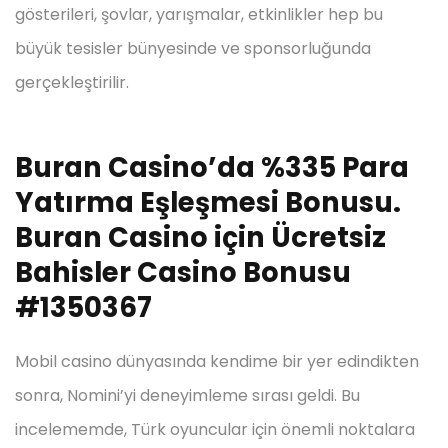
gösterileri, şovlar, yarışmalar, etkinlikler hep bu
büyük tesisler bünyesinde ve sponsorluğunda
gerçekleştirilir.
Buran Casino’da %335 Para
Yatırma Eşleşmesi Bonusu.
Buran Casino için Ücretsiz
Bahisler Casino Bonusu
#1350367
Mobil casino dünyasında kendime bir yer edindikten
sonra, Nomini’yi deneyimleme sırası geldi. Bu
incelememde, Türk oyuncular için önemli noktalara