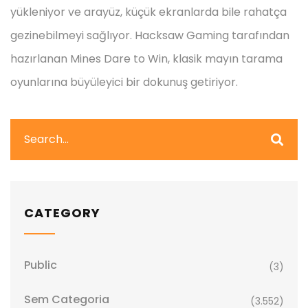
yükleniyor ve arayüz, küçük ekranlarda bile rahatça
gezinebilmeyi sağlıyor. Hacksaw Gaming tarafından
hazırlanan Mines Dare to Win, klasik mayın tarama
oyunlarına büyüleyici bir dokunuş getiriyor.
CATEGORY
Public
(3)
Sem Categoria
(3.552)