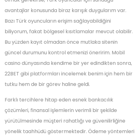
avantajlar konusunda biraz karışık duygularım var.
Bazı Türk oyuncuların erişim sağlayabildiğini
biliyorum, fakat bölgesel kısıtlamalar mevcut olabilir.
Bu yüzden kayıt olmadan önce mutlaka sitenin
güncel durumunu kontrol etmenizi öneririm. Mobil
casino dünyasında kendime bir yer edindikten sonra,
22BET gibi platformları incelemek benim için hem bir
tutku hem de bir görev haline geldi.
Farklı tercihlere hitap eden esnek bankacılık
çözümleri, finansal işlemlerin verimli bir şekilde
yürütülmesinde müşteri rahatlığı ve güvenilirliğine
yönelik taahhüdü göstermektedir. Ödeme yöntemleri