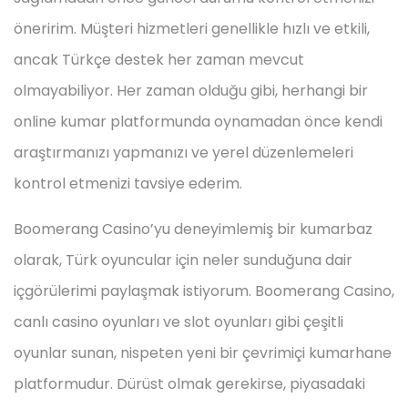
öneririm. Müşteri hizmetleri genellikle hızlı ve etkili,
ancak Türkçe destek her zaman mevcut
olmayabiliyor. Her zaman olduğu gibi, herhangi bir
online kumar platformunda oynamadan önce kendi
araştırmanızı yapmanızı ve yerel düzenlemeleri
kontrol etmenizi tavsiye ederim.
Boomerang Casino’yu deneyimlemiş bir kumarbaz
olarak, Türk oyuncular için neler sunduğuna dair
içgörülerimi paylaşmak istiyorum. Boomerang Casino,
canlı casino oyunları ve slot oyunları gibi çeşitli
oyunlar sunan, nispeten yeni bir çevrimiçi kumarhane
platformudur. Dürüst olmak gerekirse, piyasadaki