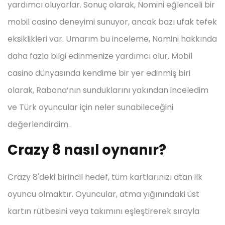
yardımcı oluyorlar. Sonuç olarak, Nomini eğlenceli bir
mobil casino deneyimi sunuyor, ancak bazı ufak tefek
eksiklikleri var. Umarım bu inceleme, Nomini hakkında
daha fazla bilgi edinmenize yardımcı olur. Mobil
casino dünyasında kendime bir yer edinmiş biri
olarak, Rabona’nın sunduklarını yakından inceledim
ve Türk oyuncular için neler sunabileceğini
değerlendirdim.
Crazy 8 nasıl oynanır?
Crazy 8'deki birincil hedef, tüm kartlarınızı atan ilk
oyuncu olmaktır. Oyuncular, atma yığınındaki üst
kartın rütbesini veya takımını eşleştirerek sırayla