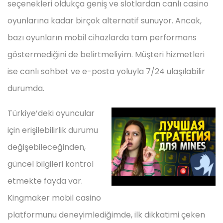
seçenekleri oldukça geniş ve slotlardan canlı casino
oyunlarına kadar birçok alternatif sunuyor. Ancak,
bazı oyunların mobil cihazlarda tam performans
göstermediğini de belirtmeliyim. Müşteri hizmetleri
ise canlı sohbet ve e-posta yoluyla 7/24 ulaşılabilir
durumda.
Türkiye’deki oyuncular
için erişilebilirlik durumu
değişebileceğinden,
güncel bilgileri kontrol
etmekte fayda var.
Kingmaker mobil casino
platformunu deneyimlediğimde, ilk dikkatimi çeken