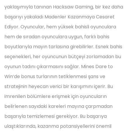
yaklaşımıyla tanınan Hacksaw Gaming, bir kez daha
başarıyı yakaladı Madenler Kazanmaya Cesaret
Ediyor. Oyuncular, hem yüksek bahisli oyunculara
hem de sıradan oyunculara uygun, farklı bahis
boyutlarıyla mayın tarlasına girebilirler. Esnek bahis
seçenekleri, her oyuncunun bütçeyi zorlamadan bu
oyunun tadını çıkarmasını sağlar. Mines Dare to
Win’de bonus turlarının tetiklenmesi şans ve
stratejinin heyecan verici bir karışımını içerir. Bu
imrenilen bölümlere erişmek için oyuncuların
belirlenen sayıdaki kareleri mayına çarpmadan
başarıyla temizlemesi gerekiyor. Bu başarıya
ulaştıklarında, kazanma potansiyellerini önemli