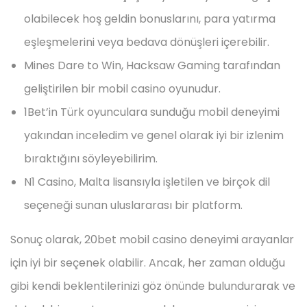
olabilecek hoş geldin bonuslarını, para yatırma
eşleşmelerini veya bedava dönüşleri içerebilir.
Mines Dare to Win, Hacksaw Gaming tarafından
geliştirilen bir mobil casino oyunudur.
1Bet’in Türk oyunculara sunduğu mobil deneyimi
yakından inceledim ve genel olarak iyi bir izlenim
bıraktığını söyleyebilirim.
N1 Casino, Malta lisansıyla işletilen ve birçok dil
seçeneği sunan uluslararası bir platform.
Sonuç olarak, 20bet mobil casino deneyimi arayanlar
için iyi bir seçenek olabilir. Ancak, her zaman olduğu
gibi kendi beklentilerinizi göz önünde bulundurarak ve