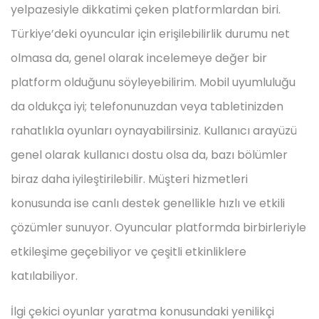
yelpazesiyle dikkatimi çeken platformlardan biri.
Türkiye’deki oyuncular için erişilebilirlik durumu net
olmasa da, genel olarak incelemeye değer bir
platform olduğunu söyleyebilirim. Mobil uyumluluğu
da oldukça iyi; telefonunuzdan veya tabletinizden
rahatlıkla oyunları oynayabilirsiniz. Kullanıcı arayüzü
genel olarak kullanıcı dostu olsa da, bazı bölümler
biraz daha iyileştirilebilir. Müşteri hizmetleri
konusunda ise canlı destek genellikle hızlı ve etkili
çözümler sunuyor. Oyuncular platformda birbirleriyle
etkileşime geçebiliyor ve çeşitli etkinliklere
katılabiliyor.
İlgi çekici oyunlar yaratma konusundaki yenilikçi