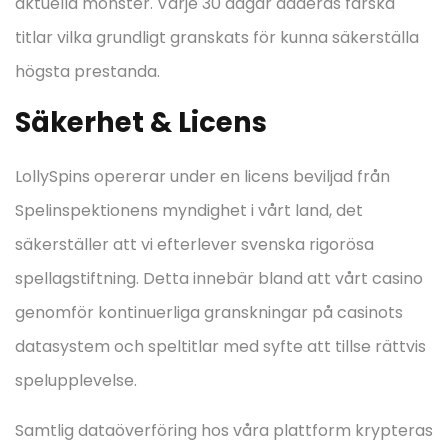
aktuella mönster. Varje 30 dagar adderas färska
titlar vilka grundligt granskats för kunna säkerställa
högsta prestanda.
Säkerhet & Licens
LollySpins opererar under en licens beviljad från
Spelinspektionens myndighet i vårt land, det
säkerställer att vi efterlever svenska rigorösa
spellagstiftning. Detta innebär bland att vårt casino
genomför kontinuerliga granskningar på casinots
datasystem och speltitlar med syfte att tillse rättvis
spelupplevelse.
Samtlig dataöverföring hos våra plattform krypteras