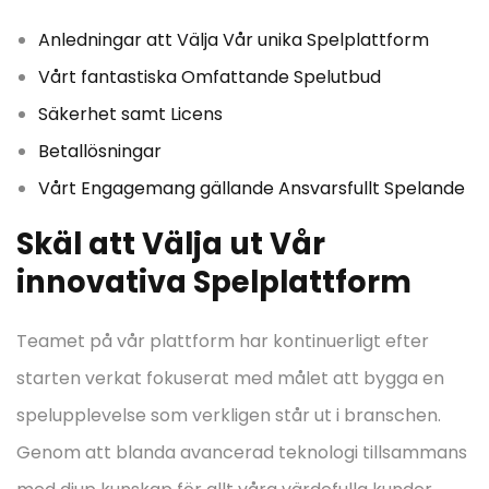
Anledningar att Välja Vår unika Spelplattform
Vårt fantastiska Omfattande Spelutbud
Säkerhet samt Licens
Betallösningar
Vårt Engagemang gällande Ansvarsfullt Spelande
Skäl att Välja ut Vår
innovativa Spelplattform
Teamet på vår plattform har kontinuerligt efter
starten verkat fokuserat med målet att bygga en
spelupplevelse som verkligen står ut i branschen.
Genom att blanda avancerad teknologi tillsammans