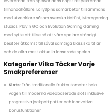
levererade från spelvärldens högst respekterade
tillhandahållare. LollySpins samarbetar tillsammans
med utvecklare såsom svenska NetEnt, Microgaming
studios, Play’n GO och Evolution Gaming Gaming
med syfte att tillse så att våra spelare ständigt
besitter åtkomst till såväl samtliga klassiska titlar
och de allra mest aktuella lanserade spelen.
Kategorier Vilka Täcker Varje
Smakpreferenser
Slots:
Från traditionella fruktautomater hela
vägen till moderna videobaserade slots inklusive
progressiva jackpottpotter och innovativa
bonusfunktioner