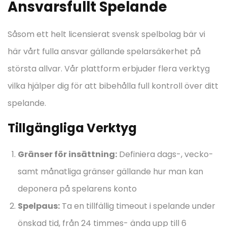
Ansvarsfullt Spelande
Såsom ett helt licensierat svensk spelbolag bär vi
här vårt fulla ansvar gällande spelarsäkerhet på
största allvar. Vår plattform erbjuder flera verktyg
vilka hjälper dig för att bibehålla full kontroll över ditt
spelande.
Tillgängliga Verktyg
Gränser för insättning:
Definiera dags-, vecko-
samt månatliga gränser gällande hur man kan
deponera på spelarens konto
Spelpaus:
Ta en tillfällig timeout i spelande under
önskad tid, från 24 timmes- ända upp till 6