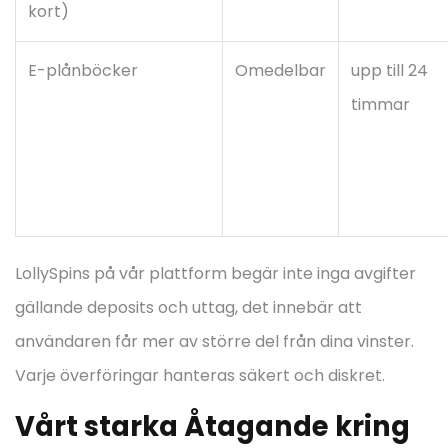
kort)
E-plånböcker
Omedelbar
upp till 24
timmar
LollySpins på vår plattform begär inte inga avgifter
gällande deposits och uttag, det innebär att
användaren får mer av större del från dina vinster.
Varje överföringar hanteras säkert och diskret.
Vårt starka Åtagande kring