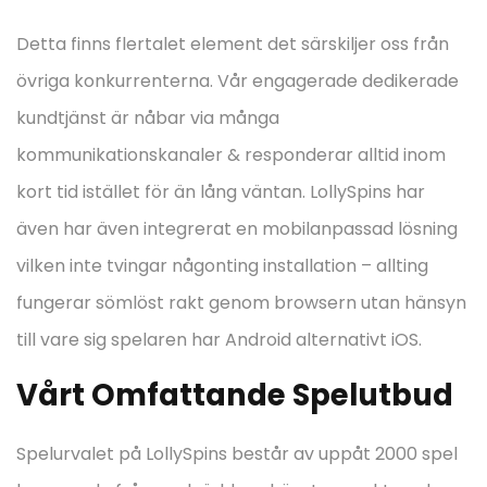
Detta finns flertalet element det särskiljer oss från
övriga konkurrenterna. Vår engagerade dedikerade
kundtjänst är nåbar via många
kommunikationskanaler & responderar alltid inom
kort tid istället för än lång väntan. LollySpins har
även har även integrerat en mobilanpassad lösning
vilken inte tvingar någonting installation – allting
fungerar sömlöst rakt genom browsern utan hänsyn
till vare sig spelaren har Android alternativt iOS.
Vårt Omfattande Spelutbud
Spelurvalet på LollySpins består av uppåt 2000 spel