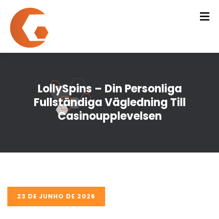
LollySpins – Din Personliga
Fullständiga Vägledning Till
Casinoupplevelsen
23 DE JUNHO DE 2026