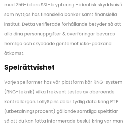
med 256-bitars SSL-kryptering – identisk skyddsnivå
som nyttjas hos finansiella banker samt finansiella
institut. Detta verifierade förhållande betyder så att
alla dina personuppgifter & överföringar bevaras
hemliga och skyddade gentemot icke-godkänd
åtkomst.
Spelrättvishet
Varje spelformer hos vår plattform kör RNG-system
(RNG-teknik) vilka frekvent testas av oberoende
kontrollorgan. LollySpins delar tydlig data kring RTP
(utbetalningsprocent) gällande samtliga speltitlar
så att du kan fatta informerade beslut kring var man