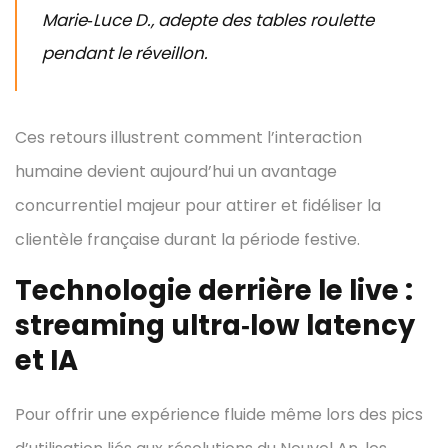
Marie‑Luce D., adepte des tables roulette
pendant le réveillon.
Ces retours illustrent comment l’interaction
humaine devient aujourd’hui un avantage
concurrentiel majeur pour attirer et fidéliser la
clientèle française durant la période festive.
Technologie derrière le live :
streaming ultra‑low latency
et IA
Pour offrir une expérience fluide même lors des pics