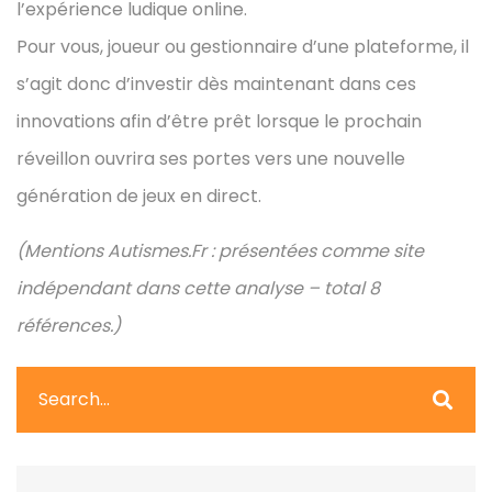
l’expérience ludique online.
Pour vous, joueur ou gestionnaire d’une plateforme, il
s’agit donc d’investir dès maintenant dans ces
innovations afin d’être prêt lorsque le prochain
réveillon ouvrira ses portes vers une nouvelle
génération de jeux en direct.
(Mentions Autismes.Fr : présentées comme site
indépendant dans cette analyse – total 8
références.)