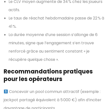
Le CLV moyen augmente de 34 % chez les joueurs
actifs.
Le taux de réachat hebdomadaire passe de 22 % à
41 %.
La durée moyenne d’une session s’allonge de 6
minutes, signe que l’engagement s’en trouve
renforcé grâce au sentiment constant « je
récupère quelque chose ».
Recommandations pratiques
pour les opérateurs
Concevoir un pool commun attractif (exemple :
jackpot partagé équivalent à 5 000 €) afin d’inciter
davantage de participants.