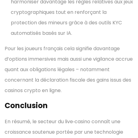
harmoniser davantage les règles relatives aux jeux
cryptographiques tout en renforçant la
protection des mineurs grâce à des outils KYC
automatisés basés sur IA.
Pour les joueurs français cela signifie davantage
d’options immersives mais aussi une vigilance accrue
quant aux obligations légales – notamment
concernant la déclaration fiscale des gains issus des
casinos crypto en ligne.
Conclusion
En résumé, le secteur du live‑casino connaît une
croissance soutenue portée par une technologie