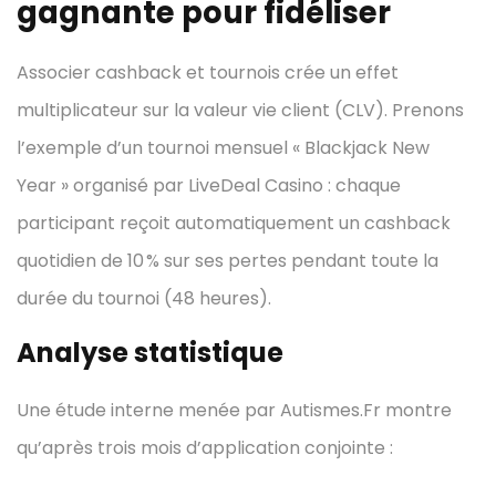
gagnante pour fidéliser
Associer cashback et tournois crée un effet
multiplicateur sur la valeur vie client (CLV). Prenons
l’exemple d’un tournoi mensuel « Blackjack New
Year » organisé par LiveDeal Casino : chaque
participant reçoit automatiquement un cashback
quotidien de 10 % sur ses pertes pendant toute la
durée du tournoi (48 heures).
Analyse statistique
Une étude interne menée par Autismes.Fr montre
qu’après trois mois d’application conjointe :