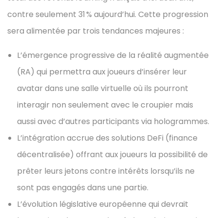
contre seulement 31 % aujourd’hui. Cette progression
sera alimentée par trois tendances majeures :
L’émergence progressive de la réalité augmentée
(RA) qui permettra aux joueurs d’insérer leur
avatar dans une salle virtuelle où ils pourront
interagir non seulement avec le croupier mais
aussi avec d’autres participants via hologrammes.
L’intégration accrue des solutions DeFi (finance
décentralisée) offrant aux joueurs la possibilité de
prêter leurs jetons contre intérêts lorsqu’ils ne
sont pas engagés dans une partie.
L’évolution législative européenne qui devrait