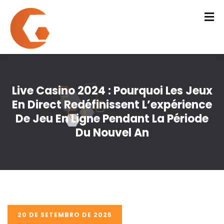
Live Casino 2024 : Pourquoi Les Jeux
En Direct Redéfinissent L’expérience
De Jeu En Ligne Pendant La Période
Du Nouvel An
20 DE SETEMBRO DE 2025