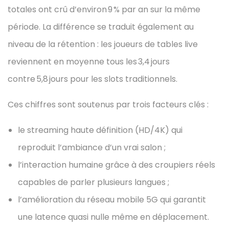
totales ont crû d’environ 9 % par an sur la même
période. La différence se traduit également au
niveau de la rétention : les joueurs de tables live
reviennent en moyenne tous les 3,4 jours
contre 5,8 jours pour les slots traditionnels.
Ces chiffres sont soutenus par trois facteurs clés :
le streaming haute définition (HD/4K) qui
reproduit l’ambiance d’un vrai salon ;
l’interaction humaine grâce à des croupiers réels
capables de parler plusieurs langues ;
l’amélioration du réseau mobile 5G qui garantit
une latence quasi nulle même en déplacement.