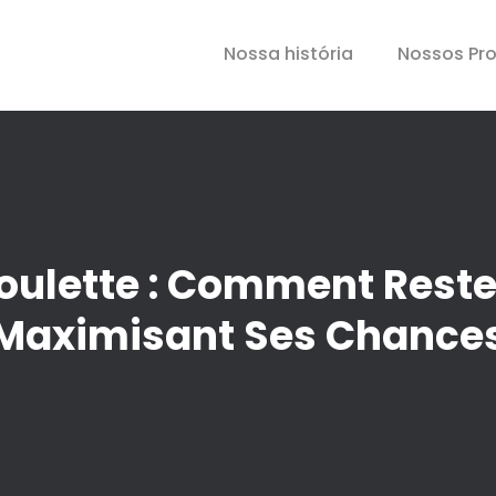
Nossa história
Nossos Pr
Roulette : Comment Rest
Maximisant Ses Chance