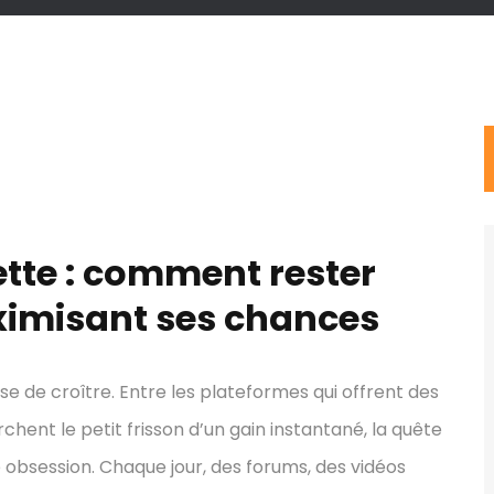
ette : comment rester
ximisant ses chances
e de croître. Entre les plateformes qui offrent des
chent le petit frisson d’un gain instantané, la quête
obsession. Chaque jour, des forums, des vidéos