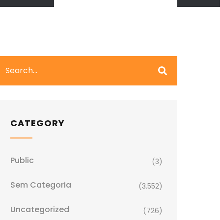
CATEGORY
Public
(3)
Sem Categoria
(3.552)
Uncategorized
(726)