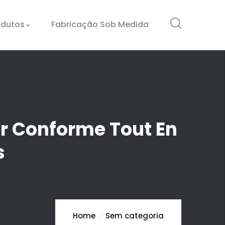
odutos
Fabricação Sob Medida
er Conforme Tout En
s
Home
Sem categoria