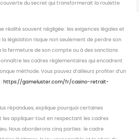
couverte du secret qui transformerait la roulette
 réalité souvent négligée : les exigences légales et
re la législation risque non seulement de perdre son
 à la fermeture de son compte ou à des sanctions
e connaître les cadres réglementaires qui encadrent
conque méthode. Vous pouvez d’ailleurs profiter d’un
 :
https://gameluster.com/fr/casino-retrait-
plus répandues, explique pourquoi certaines
les appliquer tout en respectant les cadres
jeu. Nous aborderons cinq parties : le cadre