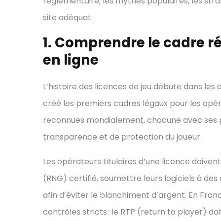
réglementaire, les mythes populaires, les strat
site adéquat.
1. Comprendre le cadre ré
en ligne
L’histoire des licences de jeu débute dans les
créé les premiers cadres légaux pour les opéra
reconnues mondialement, chacune avec ses p
transparence et de protection du joueur.
Les opérateurs titulaires d’une licence doive
(RNG) certifié, soumettre leurs logiciels à de
afin d’éviter le blanchiment d’argent. En Fran
contrôles stricts : le RTP (return to player) d