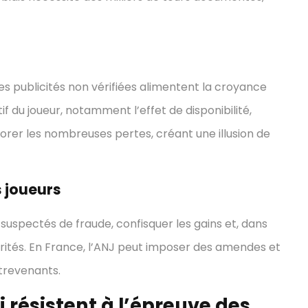
les publicités non vérifiées alimentent la croyance
f du joueur, notamment l’effet de disponibilité,
norer les nombreuses pertes, créant une illusion de
 joueurs
uspectés de fraude, confisquer les gains et, dans
torités. En France, l’ANJ peut imposer des amendes et
ntrevenants.
i résistent à l’épreuve des