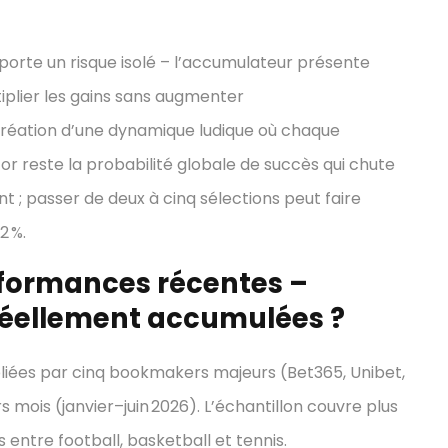
orte un risque isolé – l’accumulateur présente
tiplier les gains sans augmenter
création d’une dynamique ludique où chaque
or reste la probabilité globale de succès qui chute
; passer de deux à cinq sélections peut faire
2 %.
rformances récentes –
réellement accumulées ?
liées par cinq bookmakers majeurs (Bet365, Unibet,
ers mois (janvier–juin 2026). L’échantillon couvre plus
 entre football, basketball et tennis.