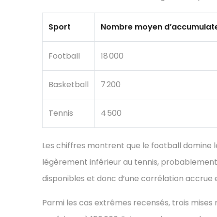
Sport
Nombre moyen d’accumulate
Football
18 000
Basketball
7 200
Tennis
4 500
Les chiffres montrent que le football domine l
légèrement inférieur au tennis, probablemen
disponibles et donc d’une corrélation accrue
Parmi les cas extrêmes recensés, trois mises 