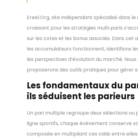
Ereel.Org, site indépendant spécialisé dans le
croissant pour les stratégies multi‑paris s
sur les cotes et les bonus associés. Dans cet a
les accumulateurs fonctionnent, identifions les 
les perspectives d’évolution du marché. Nous
proposerons des outils pratiques pour gérer s
Les fondamentaux du par
ils séduisent les parieurs
Un pari multiple regroupe deux sélections ou 
ligne sportifs, chaque événement conserve son 
composée en multipliant ces odds entre elles.