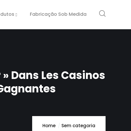
odutos
Fabricação Sob Medida
 » Dans Les Casinos
 Gagnantes
Home
Sem categoria