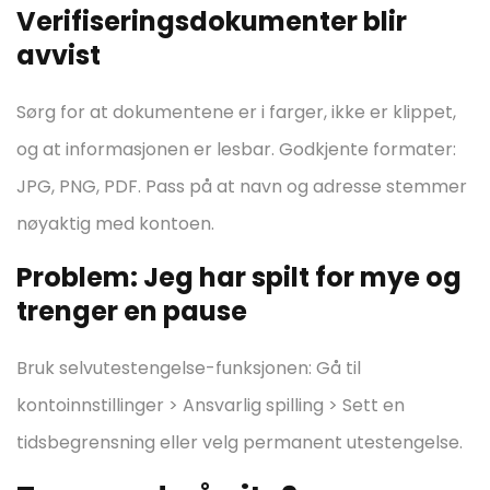
Verifiseringsdokumenter blir
avvist
Sørg for at dokumentene er i farger, ikke er klippet,
og at informasjonen er lesbar. Godkjente formater:
JPG, PNG, PDF. Pass på at navn og adresse stemmer
nøyaktig med kontoen.
Problem: Jeg har spilt for mye og
trenger en pause
Bruk selvutestengelse-funksjonen: Gå til
kontoinnstillinger > Ansvarlig spilling > Sett en
tidsbegrensning eller velg permanent utestengelse.