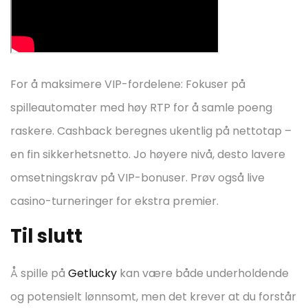
For å maksimere VIP-fordelene: Fokuser på
spilleautomater med høy RTP for å samle poeng
raskere. Cashback beregnes ukentlig på nettotap –
en fin sikkerhetsnetto. Jo høyere nivå, desto lavere
omsetningskrav på VIP-bonuser. Prøv også live
casino-turneringer for ekstra premier.
Til slutt
Å spille på
Getlucky
kan være både underholdende
og potensielt lønnsomt, men det krever at du forstår