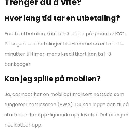
Trenger du å vite?
Hvor lang tid tar en utbetaling?
Første utbetaling kan ta 1-3 dager på grunn av KYC.
Påfølgende utbetalinger til e-lommebøker tar ofte
minutter til timer, mens kredittkort kan ta 1-3
bankdager.
Kan jeg spille på mobilen?
Ja, casinoet har en mobiloptimalisert nettside som
fungerer i nettleseren (PWA). Du kan legge den til på
startsiden for app-lignende opplevelse. Det er ingen
nedlastbar app.