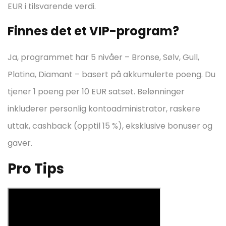
EUR i tilsvarende verdi.
Finnes det et VIP-program?
Ja, programmet har 5 nivåer – Bronse, Sølv, Gull,
Platina, Diamant – basert på akkumulerte poeng. Du
tjener 1 poeng per 10 EUR satset. Belønninger
inkluderer personlig kontoadministrator, raskere
uttak, cashback (opptil 15 %), eksklusive bonuser og
gaver.
Pro Tips