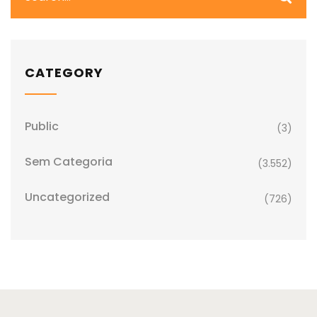
CATEGORY
Public
(3)
Sem Categoria
(3.552)
Uncategorized
(726)