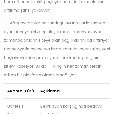
hem eğlenceli vakit geçiriyor hem de kazançlarını
artırma şansı yakalıyor.
1 – King
, oyuncularına sunduğu avantajlarla sadece
oyun deneyimini zenginleştirmekle kalmıyor, aynı
zamanda onların siteye olan bağlılıklarını da artırıyor.
Her seviyede oyuncuya hitap eden bu avantajlar, yeni
başlayanlardan profesyonellere kadar geniş bir
kitleyi kapsıyor. Bu da 1 – King’in her zaman tercih
edilen bir platform olmasını sağlıyor.
Avantaj Türü
Açıklama
Ücretsiz
Belirli puan karşılığında bedava