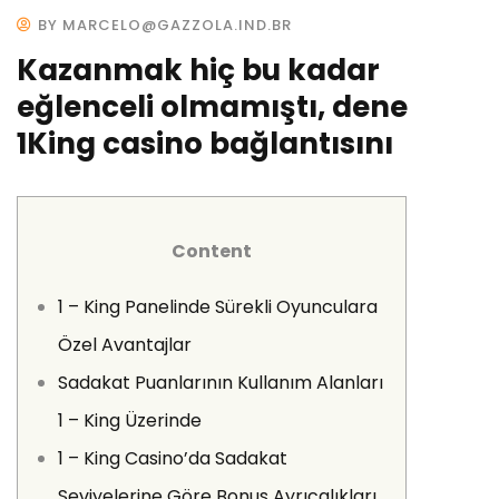
BY MARCELO@GAZZOLA.IND.BR
Kazanmak hiç bu kadar
eğlenceli olmamıştı, dene
1King casino bağlantısını
Content
1 – King Panelinde Sürekli Oyunculara
Özel Avantajlar
Sadakat Puanlarının Kullanım Alanları
1 – King Üzerinde
1 – King Casino’da Sadakat
Seviyelerine Göre Bonus Ayrıcalıkları