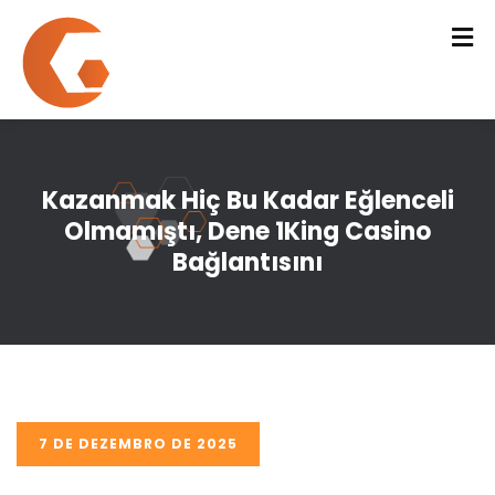
Kazanmak Hiç Bu Kadar Eğlenceli
Olmamıştı, Dene 1King Casino
Bağlantısını
7 DE DEZEMBRO DE 2025