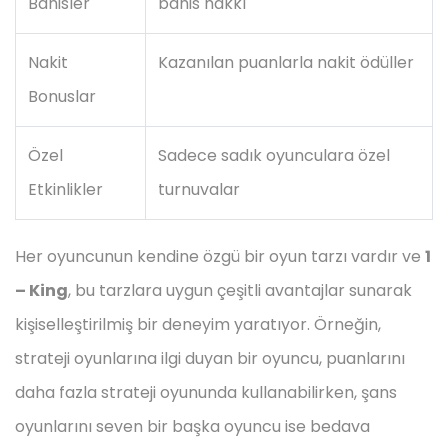
Bahisler
bahis hakkı
Nakit
Kazanılan puanlarla nakit ödüller
Bonuslar
Özel
Sadece sadık oyunculara özel
Etkinlikler
turnuvalar
Her oyuncunun kendine özgü bir oyun tarzı vardır ve
1
– King
, bu tarzlara uygun çeşitli avantajlar sunarak
kişiselleştirilmiş bir deneyim yaratıyor. Örneğin,
strateji oyunlarına ilgi duyan bir oyuncu, puanlarını
daha fazla strateji oyununda kullanabilirken, şans
oyunlarını seven bir başka oyuncu ise bedava