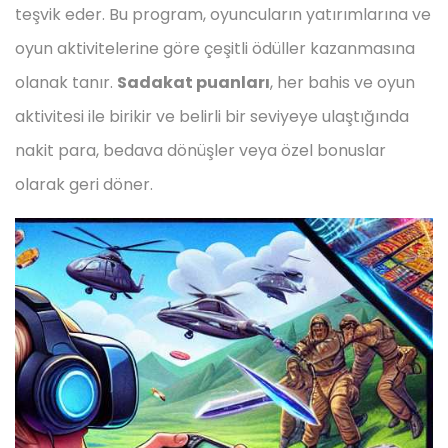
teşvik eder. Bu program, oyuncuların yatırımlarına ve
oyun aktivitelerine göre çeşitli ödüller kazanmasına
olanak tanır.
Sadakat puanları
, her bahis ve oyun
aktivitesi ile birikir ve belirli bir seviyeye ulaştığında
nakit para, bedava dönüşler veya özel bonuslar
olarak geri döner.