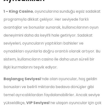
1 – King Casino
, oyuncularına sunduğu eşsiz sadakat
programıyla dikkat çekiyor. Her seviyede farklı
avantajlar ve bonuslar sunarak, kullanıcılarının oyun
deneyimini daha da keyifli hale getiriyor. Sadakat
seviyeleri, oyuncuların yaptıkları bahisler ve
oynadıkları oyunlarla doğru orantılı olarak artıyor. Bu
sistem, kullanıcıların casino ile daha uzun süreli bir
ilişki kurmalarını teşvik ediyor.
Başlangıç Seviyesi
‘nde olan oyuncular, hoş geldin
bonusları ve belirli miktarda bedava dönüşler gibi
temel ayrıcalıklardan faydalanabilirler. Ancak seviye
yükseldikçe,
VIP Seviyesi
‘ne ulaşan oyuncular için çok