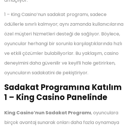
amaçlıyor.
1 – King Casino’nun sadakat programı, sadece
ödüllerle sınırlı kalmıyor; aynı zamanda kullanıcılarına
özel müşteri hizmetleri desteği de sağlıyor. Böylece,
oyuncular herhangi bir sorunla karşılaştıklarında hızlı
ve etkili çözümler bulabiliyorlar. Bu yaklaşım, casino
deneyimini daha güvenilir ve keyifli hale getirirken,
oyuncuların sadakatini de pekiştiriyor.
Sadakat Programına Katılım
1 – King Casino Panelinde
King Casino’nun Sadakat Programı
, oyunculara
birçok avantaj sunarak onları daha fazla oynamaya