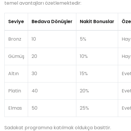
temel avantajları özetlemektedir:
Seviye
Bedava Dönüşler
Nakit Bonuslar
Özel
Bronz
10
5%
Hay
Gümüş
20
10%
Hay
Altın
30
15%
Eve
Platin
40
20%
Eve
Elmas
50
25%
Eve
Sadakat programına katılmak oldukça basittir.