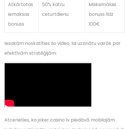
Atkārtotas
50% katru
Maksimālais
iemaksas
ceturtdienu
bonuss līdz
bonuss
100€
Iesakām noskatīties šo video, lai uzzinātu vairāk par
efektīvām stratēģijām:
Atcerieties, ka joker casino lv piedāvā mobilajām