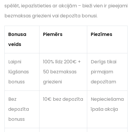
spēlēt, iepazīstieties ar akcijām – bieži vien ir pieejami
bezmaksas griezieni vai depozīta bonusi.
Bonusa
Piemērs
Piezīmes
veids
Laipni
100% līdz 200€ +
Derīgs tikai
lūgšanas
50 bezmaksas
pirmajam
bonuss
griezieni
depozītam
Bez
10€ bez depozīta
Nepieciešama
depozīta
īpaša akcija
bonuss