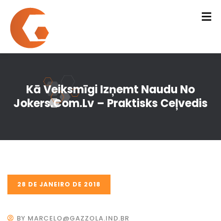
Kā Veiksmīgi Izņemt Naudu No
Jokers.com.lv – Praktisks Ceļvedis
28 DE JANEIRO DE 2018
BY MARCELO@GAZZOLA.IND.BR