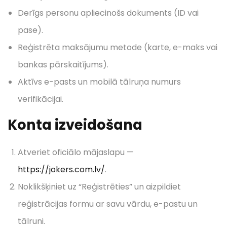
Derīgs personu apliecinošs dokuments (ID vai
pase).
Reģistrēta maksājumu metode (karte, e-maks vai
bankas pārskaitījums).
Aktīvs e-pasts un mobilā tālruņa numurs
verifikācijai.
Konta izveidošana
Atveriet oficiālo mājaslapu —
https://jokers.com.lv/
.
Noklikšķiniet uz “Reģistrēties” un aizpildiet
reģistrācijas formu ar savu vārdu, e-pastu un
tālruni.