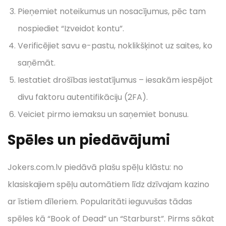
Pieņemiet noteikumus un nosacījumus, pēc tam
nospiediet “Izveidot kontu”.
Verificējiet savu e-pastu, noklikšķinot uz saites, ko
saņēmāt.
Iestatiet drošības iestatījumus – iesakām iespējot
divu faktoru autentifikāciju (2FA).
Veiciet pirmo iemaksu un saņemiet bonusu.
Spēles un piedāvājumi
Jokers.com.lv piedāvā plašu spēļu klāstu: no
klasiskajiem spēļu automātiem līdz dzīvajam kazino
ar īstiem dīleriem. Popularitāti ieguvušas tādas
spēles kā “Book of Dead” un “Starburst”. Pirms sākat