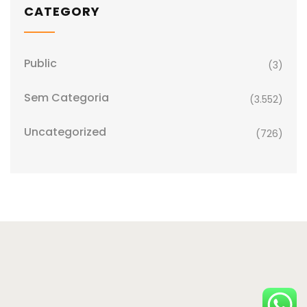
CATEGORY
Public
(3)
Sem Categoria
(3.552)
Uncategorized
(726)