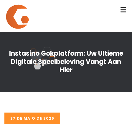
Instasino Gokplatform: Uw Ultieme
Digitale Speelbeleving Vangt Aan
Hier
27 DE MAIO DE 2026