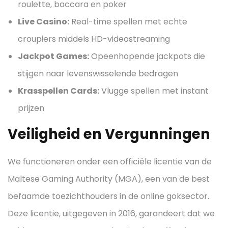
roulette, baccara en poker
Live Casino:
Real-time spellen met echte
croupiers middels HD-videostreaming
Jackpot Games:
Opeenhopende jackpots die
stijgen naar levenswisselende bedragen
Krasspellen Cards:
Vlugge spellen met instant
prijzen
Veiligheid en Vergunningen
We functioneren onder een officiële licentie van de
Maltese Gaming Authority (MGA), een van de best
befaamde toezichthouders in de online goksector.
Deze licentie, uitgegeven in 2016, garandeert dat we