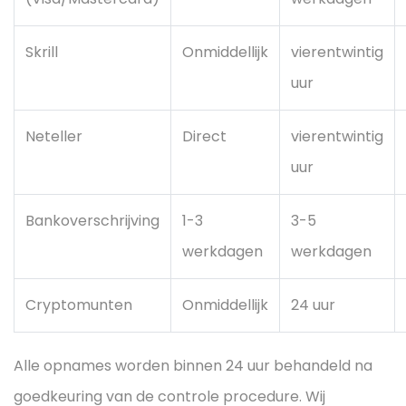
Skrill
Onmiddellijk
vierentwintig
uur
Neteller
Direct
vierentwintig
uur
Bankoverschrijving
1-3
3-5
werkdagen
werkdagen
Cryptomunten
Onmiddellijk
24 uur
Alle opnames worden binnen 24 uur behandeld na
goedkeuring van de controle procedure. Wij