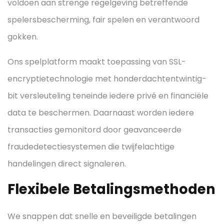
voldoen aan strenge regelgeving betreffende
spelersbescherming, fair spelen en verantwoord
gokken.
Ons spelplatform maakt toepassing van SSL-
encryptietechnologie met honderdachtentwintig-
bit versleuteling teneinde iedere privé en financiële
data te beschermen. Daarnaast worden iedere
transacties gemonitord door geavanceerde
fraudedetectiesystemen die twijfelachtige
handelingen direct signaleren.
Flexibele Betalingsmethoden
We snappen dat snelle en beveiligde betalingen