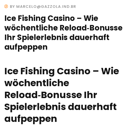
BY MARCELO@GAZZOLA.IND.BR
Ice Fishing Casino – Wie
wöchentliche Reload‑Bonusse
Ihr Spielerlebnis dauerhaft
aufpeppen
Ice Fishing Casino – Wie
wöchentliche
Reload‑Bonusse Ihr
Spielerlebnis dauerhaft
aufpeppen