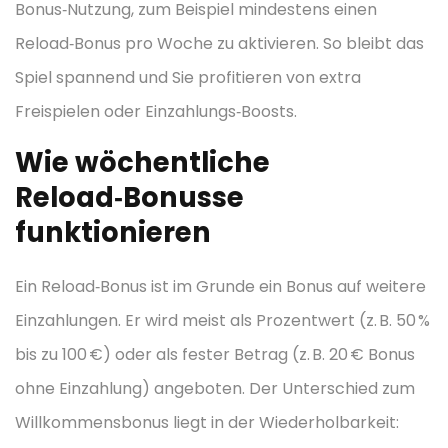
Bonus‑Nutzung, zum Beispiel mindestens einen
Reload‑Bonus pro Woche zu aktivieren. So bleibt das
Spiel spannend und Sie profitieren von extra
Freispielen oder Einzahlungs‑Boosts.
Wie wöchentliche
Reload‑Bonusse
funktionieren
Ein Reload‑Bonus ist im Grunde ein Bonus auf weitere
Einzahlungen. Er wird meist als Prozentwert (z. B. 50 %
bis zu 100 €) oder als fester Betrag (z. B. 20 € Bonus
ohne Einzahlung) angeboten. Der Unterschied zum
Willkommensbonus liegt in der Wiederholbarkeit: