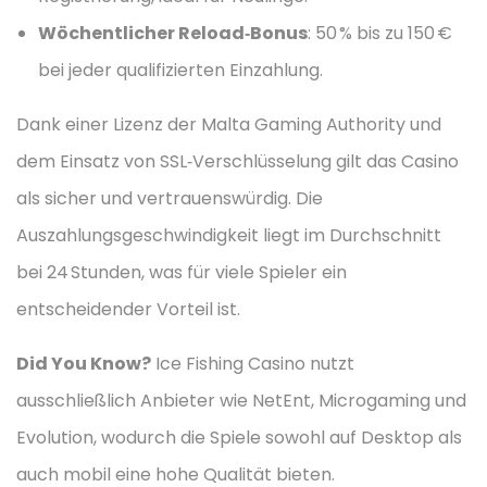
Wöchentlicher Reload‑Bonus
: 50 % bis zu 150 €
bei jeder qualifizierten Einzahlung.
Dank einer Lizenz der Malta Gaming Authority und
dem Einsatz von SSL‑Verschlüsselung gilt das Casino
als sicher und vertrauenswürdig. Die
Auszahlungsgeschwindigkeit liegt im Durchschnitt
bei 24 Stunden, was für viele Spieler ein
entscheidender Vorteil ist.
Did You Know?
Ice Fishing Casino nutzt
ausschließlich Anbieter wie NetEnt, Microgaming und
Evolution, wodurch die Spiele sowohl auf Desktop als
auch mobil eine hohe Qualität bieten.