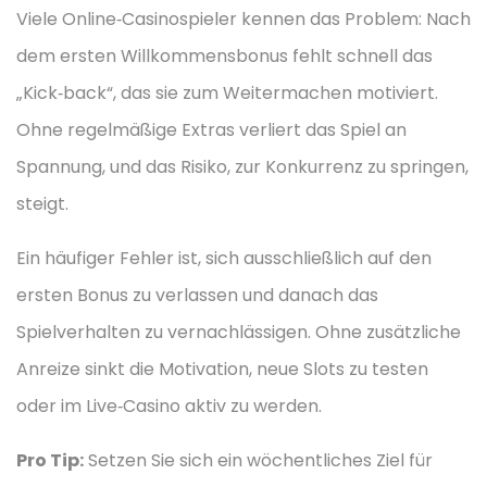
Viele Online‑Casinospieler kennen das Problem: Nach
dem ersten Willkommensbonus fehlt schnell das
„Kick‑back“, das sie zum Weitermachen motiviert.
Ohne regelmäßige Extras verliert das Spiel an
Spannung, und das Risiko, zur Konkurrenz zu springen,
steigt.
Ein häufiger Fehler ist, sich ausschließlich auf den
ersten Bonus zu verlassen und danach das
Spielverhalten zu vernachlässigen. Ohne zusätzliche
Anreize sinkt die Motivation, neue Slots zu testen
oder im Live‑Casino aktiv zu werden.
Pro Tip:
Setzen Sie sich ein wöchentliches Ziel für