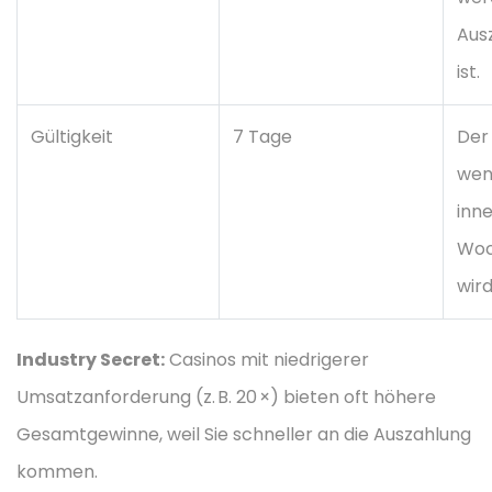
Aus
ist.
Gültigkeit
7 Tage
Der 
wen
inne
Woc
wird
Industry Secret:
Casinos mit niedrigerer
Umsatzanforderung (z. B. 20 ×) bieten oft höhere
Gesamtgewinne, weil Sie schneller an die Auszahlung
kommen.