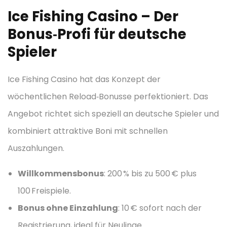
Ice Fishing Casino – Der
Bonus‑Profi für deutsche
Spieler
Ice Fishing Casino hat das Konzept der
wöchentlichen Reload‑Bonusse perfektioniert. Das
Angebot richtet sich speziell an deutsche Spieler und
kombiniert attraktive Boni mit schnellen
Auszahlungen.
Willkommensbonus
: 200 % bis zu 500 € plus
100 Freispiele.
Bonus ohne Einzahlung
: 10 € sofort nach der
Registrierung, ideal für Neulinge.