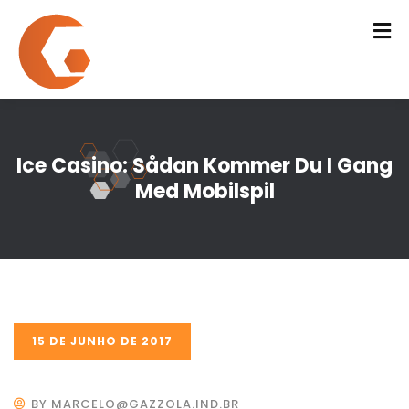
Ice Casino: Sådan Kommer Du I Gang
Med Mobilspil
15 DE JUNHO DE 2017
BY MARCELO@GAZZOLA.IND.BR