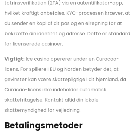
totrinsverifikation (2FA) via en autentifikator-app,
hvilket kraftigt anbefales. KYC-processen kræver, at
du sender en kopi af dit pas og en elregning for at
bekræfte din identitet og adresse. Dette er standard
for licenserede casinoer.
Vigtigt:
Ice casino opererer under en Curacao-
licens. For spillere i EU og Norden betyder det, at
gevinster kan være skattepligtige i dit hjemland, da
Curacao-licens ikke indeholder automatisk
skattefritagelse. Kontakt altid din lokale
skattemyndighed for vejledning.
Betalingsmetoder