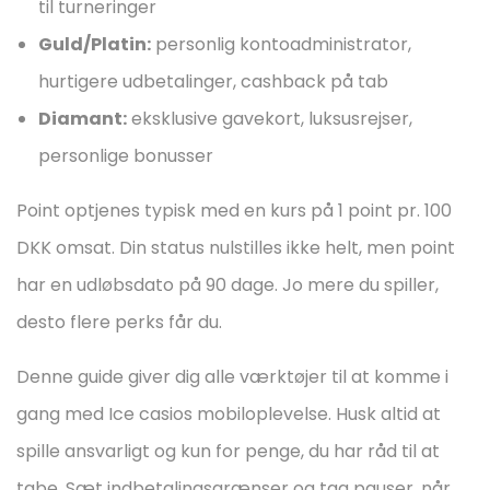
til turneringer
Guld/Platin:
personlig kontoadministrator,
hurtigere udbetalinger, cashback på tab
Diamant:
eksklusive gavekort, luksusrejser,
personlige bonusser
Point optjenes typisk med en kurs på 1 point pr. 100
DKK omsat. Din status nulstilles ikke helt, men point
har en udløbsdato på 90 dage. Jo mere du spiller,
desto flere perks får du.
Denne guide giver dig alle værktøjer til at komme i
gang med Ice casios mobiloplevelse. Husk altid at
spille ansvarligt og kun for penge, du har råd til at
tabe. Sæt indbetalingsgrænser og tag pauser, når