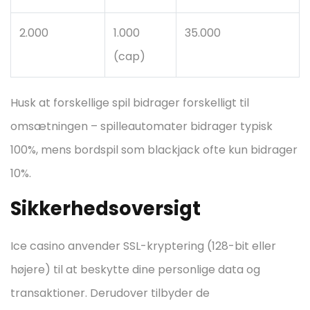
2.000
1.000
35.000
(cap)
Husk at forskellige spil bidrager forskelligt til
omsætningen – spilleautomater bidrager typisk
100%, mens bordspil som blackjack ofte kun bidrager
10%.
Sikkerhedsoversigt
Ice casino anvender SSL-kryptering (128-bit eller
højere) til at beskytte dine personlige data og
transaktioner. Derudover tilbyder de