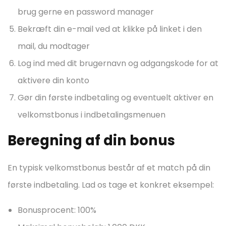
brug gerne en password manager
Bekræft din e-mail ved at klikke på linket i den
mail, du modtager
Log ind med dit brugernavn og adgangskode for at
aktivere din konto
Gør din første indbetaling og eventuelt aktiver en
velkomstbonus i indbetalingsmenuen
Beregning af din bonus
En typisk velkomstbonus består af et match på din
første indbetaling. Lad os tage et konkret eksempel:
Bonusprocent: 100%