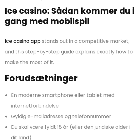
Ice casino: Sådan kommer du i
gang med mobilspil
Ice casino app
stands out in a competitive market,
and this step-by-step guide explains exactly how to
make the most of it.
Forudsætninger
En moderne smartphone eller tablet med
internetforbindelse
Gyldig e-mailadresse og telefonnummer
Du skal være fyldt 18 år (eller den juridiske alder i
dit land)