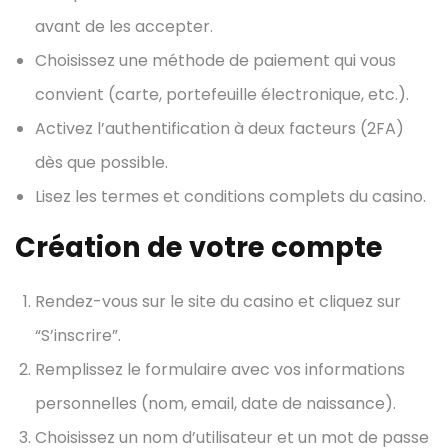
avant de les accepter.
Choisissez une méthode de paiement qui vous
convient (carte, portefeuille électronique, etc.).
Activez l’authentification à deux facteurs (2FA)
dès que possible.
Lisez les termes et conditions complets du casino.
Création de votre compte
Rendez-vous sur le site du casino et cliquez sur
“S’inscrire”.
Remplissez le formulaire avec vos informations
personnelles (nom, email, date de naissance).
Choisissez un nom d’utilisateur et un mot de passe