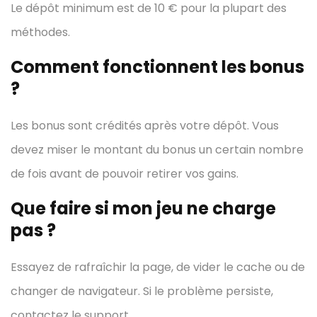
Le dépôt minimum est de 10 € pour la plupart des
méthodes.
Comment fonctionnent les bonus
?
Les bonus sont crédités après votre dépôt. Vous
devez miser le montant du bonus un certain nombre
de fois avant de pouvoir retirer vos gains.
Que faire si mon jeu ne charge
pas ?
Essayez de rafraîchir la page, de vider le cache ou de
changer de navigateur. Si le problème persiste,
contactez le support.