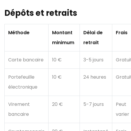
Dépôts et retraits
Méthode
Montant
Délai de
Frais
minimum
retrait
Carte bancaire
10 €
3-5 jours
Gratui
Portefeuille
10 €
24 heures
Gratui
électronique
Virement
20 €
5-7 jours
Peut
bancaire
varier