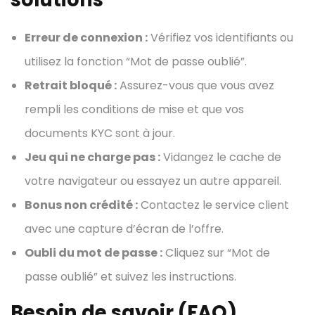
Erreur de connexion :
Vérifiez vos identifiants ou
utilisez la fonction “Mot de passe oublié”.
Retrait bloqué :
Assurez-vous que vous avez
rempli les conditions de mise et que vos
documents KYC sont à jour.
Jeu qui ne charge pas :
Vidangez le cache de
votre navigateur ou essayez un autre appareil.
Bonus non crédité :
Contactez le service client
avec une capture d’écran de l’offre.
Oubli du mot de passe :
Cliquez sur “Mot de
passe oublié” et suivez les instructions.
Besoin de savoir (FAQ)