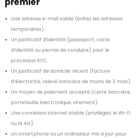
premier
Une adresse e-mail valide (évitez les adresses
temporaires).
Un justificatif d’identité (passeport, carte
d’identité ou permis de conduire) pour le
processus KYC.
Un justificatif de domicile récent (facture
d’électricité, relevé bancaire de moins de 3 mois).
Un moyen de paiement accepté (carte bancaire,
portefeuille électronique, virement).
Une connexion internet stable (privilégiez le Wi-Fi
ou la 4G).
Un smartphone ou un ordinateur mis à jour pour