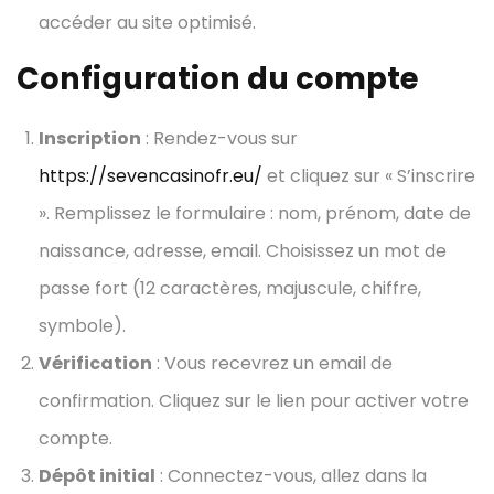
accéder au site optimisé.
Configuration du compte
Inscription
: Rendez-vous sur
https://sevencasinofr.eu/
et cliquez sur « S’inscrire
». Remplissez le formulaire : nom, prénom, date de
naissance, adresse, email. Choisissez un mot de
passe fort (12 caractères, majuscule, chiffre,
symbole).
Vérification
: Vous recevrez un email de
confirmation. Cliquez sur le lien pour activer votre
compte.
Dépôt initial
: Connectez-vous, allez dans la