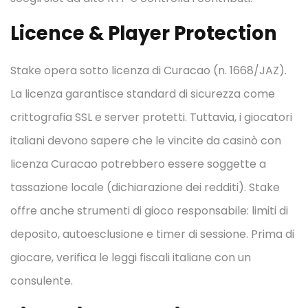
Licence & Player Protection
Stake opera sotto licenza di Curacao (n. 1668/JAZ).
La licenza garantisce standard di sicurezza come
crittografia SSL e server protetti. Tuttavia, i giocatori
italiani devono sapere che le vincite da casinò con
licenza Curacao potrebbero essere soggette a
tassazione locale (dichiarazione dei redditi). Stake
offre anche strumenti di gioco responsabile: limiti di
deposito, autoesclusione e timer di sessione. Prima di
giocare, verifica le leggi fiscali italiane con un
consulente.