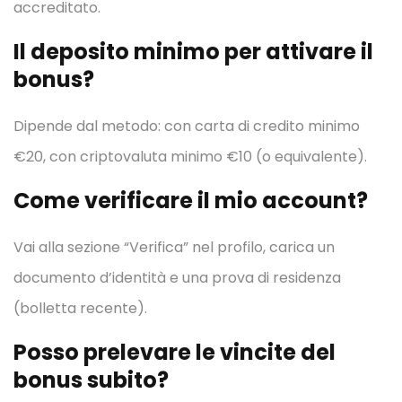
accreditato.
Il deposito minimo per attivare il
bonus?
Dipende dal metodo: con carta di credito minimo
€20, con criptovaluta minimo €10 (o equivalente).
Come verificare il mio account?
Vai alla sezione “Verifica” nel profilo, carica un
documento d’identità e una prova di residenza
(bolletta recente).
Posso prelevare le vincite del
bonus subito?