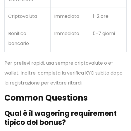
Criptovaluta
Immediato
1-2 ore
Bonifico
Immediato
5-7 giorni
bancario
Per prelievi rapidi, usa sempre criptovalute o e-
wallet. Inoltre, completa la verifica KYC subito dopo
la registrazione per evitare ritardi.
Common Questions
Qual è il wagering requirement
tipico del bonus?