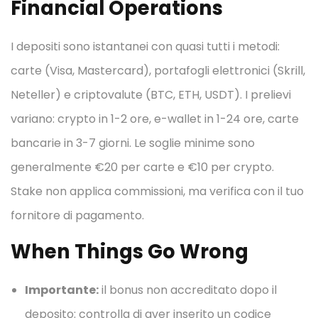
Financial Operations
I depositi sono istantanei con quasi tutti i metodi:
carte (Visa, Mastercard), portafogli elettronici (Skrill,
Neteller) e criptovalute (BTC, ETH, USDT). I prelievi
variano: crypto in 1-2 ore, e-wallet in 1-24 ore, carte
bancarie in 3-7 giorni. Le soglie minime sono
generalmente €20 per carte e €10 per crypto.
Stake non applica commissioni, ma verifica con il tuo
fornitore di pagamento.
When Things Go Wrong
Importante:
il bonus non accreditato dopo il
deposito: controlla di aver inserito un codice