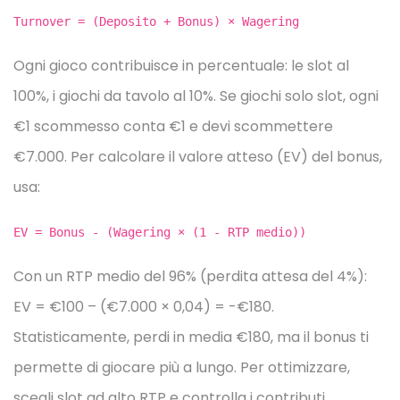
Turnover = (Deposito + Bonus) × Wagering
Ogni gioco contribuisce in percentuale: le slot al
100%, i giochi da tavolo al 10%. Se giochi solo slot, ogni
€1 scommesso conta €1 e devi scommettere
€7.000. Per calcolare il valore atteso (EV) del bonus,
usa:
EV = Bonus - (Wagering × (1 - RTP medio))
Con un RTP medio del 96% (perdita attesa del 4%):
EV = €100 – (€7.000 × 0,04) = -€180.
Statisticamente, perdi in media €180, ma il bonus ti
permette di giocare più a lungo. Per ottimizzare,
scegli slot ad alto RTP e controlla i contributi.