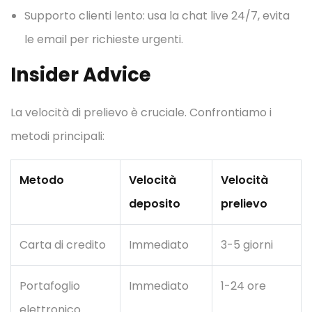
Supporto clienti lento: usa la chat live 24/7, evita
le email per richieste urgenti.
Insider Advice
La velocità di prelievo è cruciale. Confrontiamo i
metodi principali:
Metodo
Velocità
Velocità
deposito
prelievo
Carta di credito
Immediato
3-5 giorni
Portafoglio
Immediato
1-24 ore
elettronico