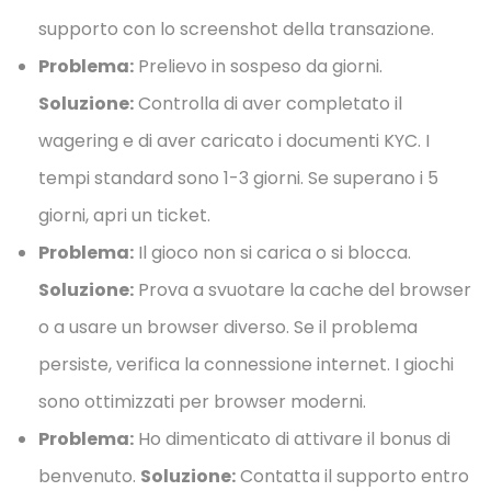
supporto con lo screenshot della transazione.
Problema:
Prelievo in sospeso da giorni.
Soluzione:
Controlla di aver completato il
wagering e di aver caricato i documenti KYC. I
tempi standard sono 1-3 giorni. Se superano i 5
giorni, apri un ticket.
Problema:
Il gioco non si carica o si blocca.
Soluzione:
Prova a svuotare la cache del browser
o a usare un browser diverso. Se il problema
persiste, verifica la connessione internet. I giochi
sono ottimizzati per browser moderni.
Problema:
Ho dimenticato di attivare il bonus di
benvenuto.
Soluzione:
Contatta il supporto entro