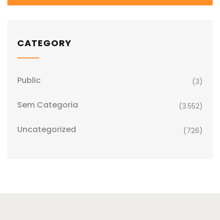
CATEGORY
Public
(3)
Sem Categoria
(3.552)
Uncategorized
(726)