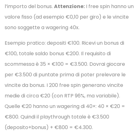
l’importo del bonus.
Attenzione:
I free spin hanno un
valore fisso (ad esempio €0,10 per giro) e le vincite
sono soggette a wagering 40x.
Esempio pratico: depositi €100. Ricevi un bonus di
€100, totale saldo bonus €200. Il requisito di
scommessa è 35 × €100 = €3.500. Dovrai giocare
per €3.500 di puntate prima di poter prelevare le
vincite da bonus. I 200 free spin generano vincite
medie di circa €20 (con RTP 96%, ma variabile).
Quelle €20 hanno un wagering di 40×: 40 × €20 =
€800. Quindi il playthrough totale è €3.500
(deposito+bonus) + €800 = €4.300.