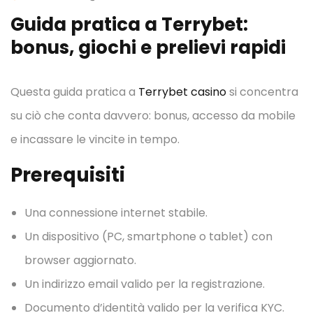
Guida pratica a Terrybet:
bonus, giochi e prelievi rapidi
Questa guida pratica a
Terrybet casino
si concentra
su ciò che conta davvero: bonus, accesso da mobile
e incassare le vincite in tempo.
Prerequisiti
Una connessione internet stabile.
Un dispositivo (PC, smartphone o tablet) con
browser aggiornato.
Un indirizzo email valido per la registrazione.
Documento d’identità valido per la verifica KYC.