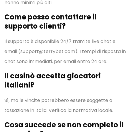
hanno minimi più alti.
Come posso contattare il
supporto clienti?
Il supporto è disponibile 24/7 tramite live chat e
email (support@terrybet.com). I tempi di risposta in
chat sono immediati, per email entro 24 ore.
Il casinò accetta giocatori
italiani?
Sì, ma le vincite potrebbero essere soggette a
tassazione in Italia. Verifica la normativa locale.
Cosa succede se non completo il