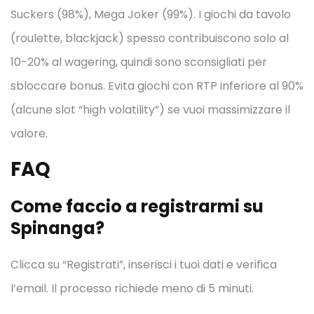
Suckers (98%), Mega Joker (99%). I giochi da tavolo
(roulette, blackjack) spesso contribuiscono solo al
10-20% al wagering, quindi sono sconsigliati per
sbloccare bonus. Evita giochi con RTP inferiore al 90%
(alcune slot “high volatility”) se vuoi massimizzare il
valore.
FAQ
Come faccio a registrarmi su
Spinanga?
Clicca su “Registrati”, inserisci i tuoi dati e verifica
l’email. Il processo richiede meno di 5 minuti.