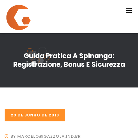
Guida Pratica A Spinanga:
Registrazione, Bonus E Sicurezza
23 DE JUNHO DE 2018
BY MARCELO@GAZZOLA.IND.BR