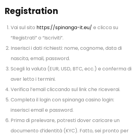
Registration
Vai sul sito
https://spinanga-it.eu/
e clicca su
“Registrati” o “Iscriviti”.
Inserisci i dati richiesti: nome, cognome, data di
nascita, email, password.
Scegli la valuta (EUR, USD, BTC, ecc.) e conferma di
aver letto i termini.
Verifica l’email cliccando sul link che riceverai.
Completa il login con spinanga casino login:
inserisci email e password.
Prima di prelevare, potresti dover caricare un
documento d’identità (KYC). Fatto, sei pronto per