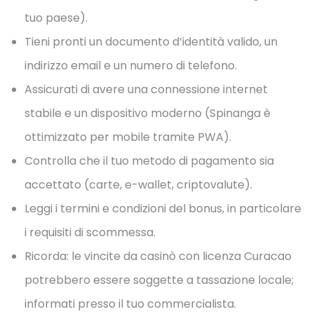
tuo paese).
Tieni pronti un documento d’identità valido, un
indirizzo email e un numero di telefono.
Assicurati di avere una connessione internet
stabile e un dispositivo moderno (Spinanga è
ottimizzato per mobile tramite PWA).
Controlla che il tuo metodo di pagamento sia
accettato (carte, e-wallet, criptovalute).
Leggi i termini e condizioni del bonus, in particolare
i requisiti di scommessa.
Ricorda: le vincite da casinò con licenza Curacao
potrebbero essere soggette a tassazione locale;
informati presso il tuo commercialista.