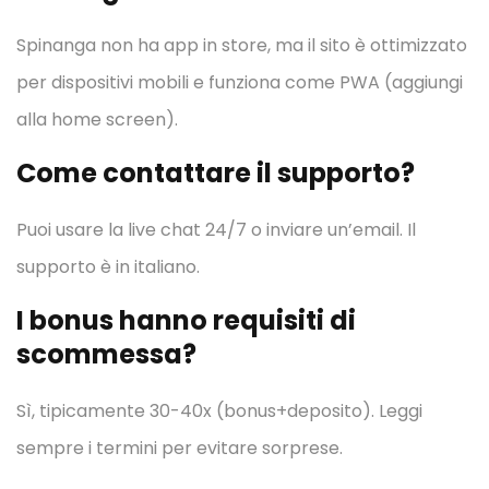
Spinanga non ha app in store, ma il sito è ottimizzato
per dispositivi mobili e funziona come PWA (aggiungi
alla home screen).
Come contattare il supporto?
Puoi usare la live chat 24/7 o inviare un’email. Il
supporto è in italiano.
I bonus hanno requisiti di
scommessa?
Sì, tipicamente 30-40x (bonus+deposito). Leggi
sempre i termini per evitare sorprese.