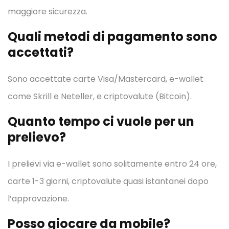
maggiore sicurezza.
Quali metodi di pagamento sono
accettati?
Sono accettate carte Visa/Mastercard, e-wallet
come Skrill e Neteller, e criptovalute (Bitcoin).
Quanto tempo ci vuole per un
prelievo?
I prelievi via e-wallet sono solitamente entro 24 ore,
carte 1-3 giorni, criptovalute quasi istantanei dopo
l’approvazione.
Posso giocare da mobile?