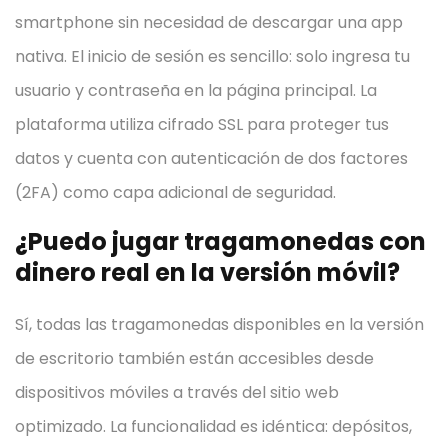
smartphone sin necesidad de descargar una app
nativa. El inicio de sesión es sencillo: solo ingresa tu
usuario y contraseña en la página principal. La
plataforma utiliza cifrado SSL para proteger tus
datos y cuenta con autenticación de dos factores
(2FA) como capa adicional de seguridad.
¿Puedo jugar tragamonedas con
dinero real en la versión móvil?
Sí, todas las tragamonedas disponibles en la versión
de escritorio también están accesibles desde
dispositivos móviles a través del sitio web
optimizado. La funcionalidad es idéntica: depósitos,