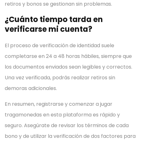
retiros y bonos se gestionan sin problemas.
¿Cuánto tiempo tarda en
verificarse mi cuenta?
El proceso de verificación de identidad suele
completarse en 24 a 48 horas hábiles, siempre que
los documentos enviados sean legibles y correctos.
Una vez verificada, podrás realizar retiros sin
demoras adicionales.
En resumen, registrarse y comenzar a jugar
tragamonedas en esta plataforma es rápido y
seguro. Asegúrate de revisar los términos de cada
bono y de utilizar la verificación de dos factores para