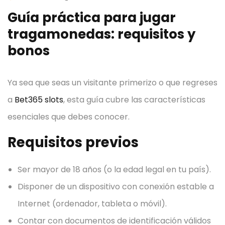
Guía práctica para jugar
tragamonedas: requisitos y
bonos
Ya sea que seas un visitante primerizo o que regreses
a
Bet365 slots
, esta guía cubre las características
esenciales que debes conocer.
Requisitos previos
Ser mayor de 18 años (o la edad legal en tu país).
Disponer de un dispositivo con conexión estable a
Internet (ordenador, tableta o móvil).
Contar con documentos de identificación válidos