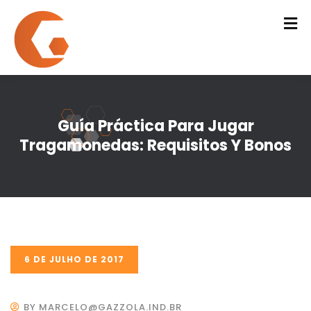
Guía Práctica Para Jugar
Tragamonedas: Requisitos Y Bonos
6 DE JULHO DE 2017
BY MARCELO@GAZZOLA.IND.BR