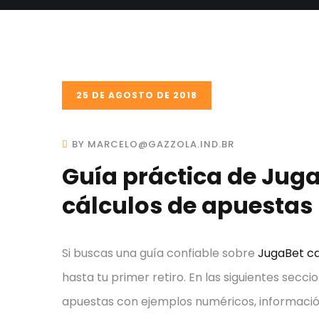
25 DE AGOSTO DE 2018
BY MARCELO@GAZZOLA.IND.BR
Guía práctica de Juga
cálculos de apuestas
Si buscas una guía confiable sobre
JugaBet ca
hasta tu primer retiro. En las siguientes secc
apuestas con ejemplos numéricos, informació