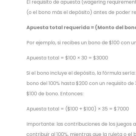
El requisito de apuesta (wagering requirement
(o el bono más el depósito) antes de poder ret
Apuesta total requerida = (Monto del bon
Por ejemplo, si recibes un bono de $100 con un
Apuesta total = $100 × 30 = $3000
Si el bono incluye el depósito, la fórmula ser
bono del 100% hasta $200 con un requisito de 3
$100 de bono. Entonces:
Apuesta total = ($100 + $100) × 35 = $7000
Importante: las contribuciones de los juegos 
contribuir al 100%, mientras que la ruleta o el