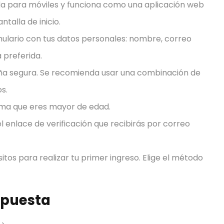
ada para móviles y funciona como una aplicación web
talla de inicio.
rmulario con tus datos personales: nombre, correo
 preferida.
ña segura. Se recomienda usar una combinación de
s.
irma que eres mayor de edad.
el enlace de verificación que recibirás por correo
sitos para realizar tu primer ingreso. Elige el método
apuesta