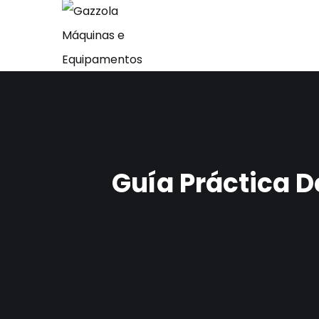
Guía Práctica D