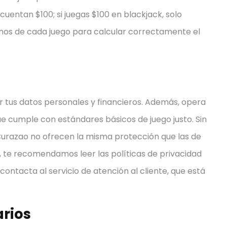
uentan $100; si juegas $100 en blackjack, solo
minos de cada juego para calcular correctamente el
er tus datos personales y financieros. Además, opera
ue cumple con estándares básicos de juego justo. Sin
Curazao no ofrecen la misma protección que las de
o, te recomendamos leer las políticas de privacidad
contacta al servicio de atención al cliente, que está
rios