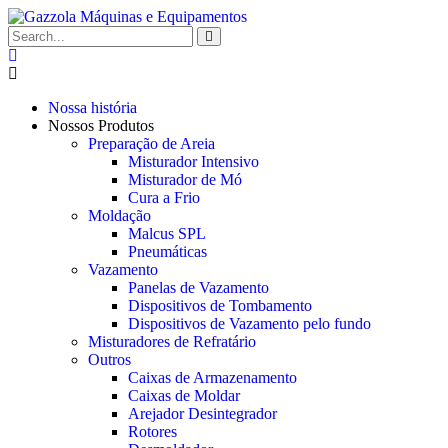
Nossa história
Nossos Produtos
Preparação de Areia
Misturador Intensivo
Misturador de Mó
Cura a Frio
Moldação
Malcus SPL
Pneumáticas
Vazamento
Panelas de Vazamento
Dispositivos de Tombamento
Dispositivos de Vazamento pelo fundo
Misturadores de Refratário
Outros
Caixas de Armazenamento
Caixas de Moldar
Arejador Desintegrador
Rotores