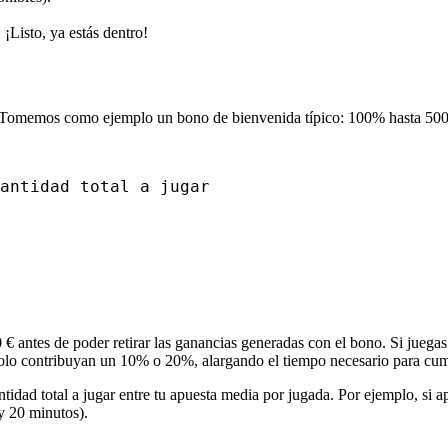
 ¡Listo, ya estás dentro!
as. Tomemos como ejemplo un bono de bienvenida típico: 100% hasta 500
antidad total a jugar
000 € antes de poder retirar las ganancias generadas con el bono. Si ju
solo contribuyan un 10% o 20%, alargando el tiempo necesario para cumpl
ntidad total a jugar entre tu apuesta media por jugada. Por ejemplo, si a
y 20 minutos).