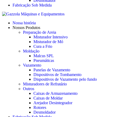
Desmoldador
Fabricação Sob Medida
Nossa história
Nossos Produtos
Preparação de Areia
Misturador Intensivo
Misturador de Mó
Cura a Frio
Moldação
Malcus SPL
Pneumáticas
Vazamento
Panelas de Vazamento
Dispositivos de Tombamento
Dispositivos de Vazamento pelo fundo
Misturadores de Refratário
Outros
Caixas de Armazenamento
Caixas de Moldar
Arejador Desintegrador
Rotores
Desmoldador
Fabricação Sob Medida