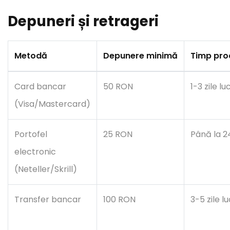
Depuneri și retrageri
Metodă
Depunere minimă
Timp pro
Card bancar
50 RON
1-3 zile l
(Visa/Mastercard)
Portofel
25 RON
Până la 2
electronic
(Neteller/Skrill)
Transfer bancar
100 RON
3-5 zile l