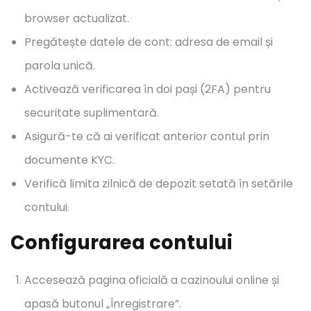
browser actualizat.
Pregătește datele de cont: adresa de email și
parola unică.
Activează verificarea în doi pași (2FA) pentru
securitate suplimentară.
Asigură-te că ai verificat anterior contul prin
documente KYC.
Verifică limita zilnică de depozit setată în setările
contului.
Configurarea contului
Accesează pagina oficială a cazinoului online și
apasă butonul „Înregistrare”.