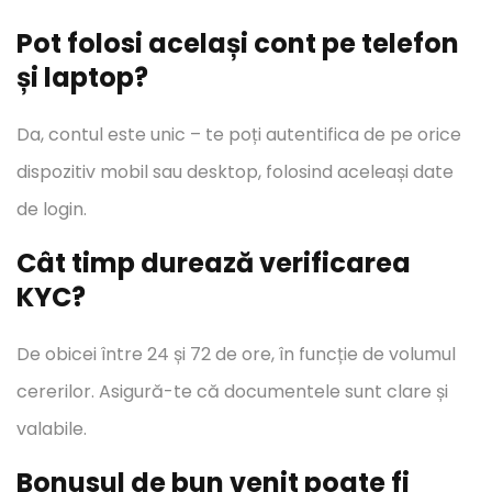
Pot folosi același cont pe telefon
și laptop?
Da, contul este unic – te poți autentifica de pe orice
dispozitiv mobil sau desktop, folosind aceleași date
de login.
Cât timp durează verificarea
KYC?
De obicei între 24 și 72 de ore, în funcție de volumul
cererilor. Asigură-te că documentele sunt clare și
valabile.
Bonusul de bun venit poate fi