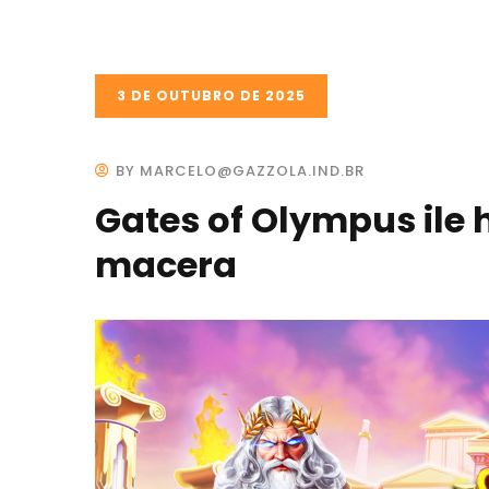
3 DE OUTUBRO DE 2025
BY MARCELO@GAZZOLA.IND.BR
Gates of Olympus ile 
macera