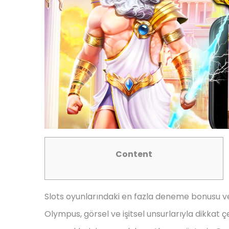
Content
Slots oyunlarındaki en fazla deneme bonusu veren
Olympus, görsel ve işitsel unsurlarıyla dikkat 