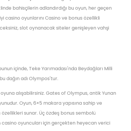
inde bahisçilerin adlandırdığı bu oyun, her geçen
yi casino oyunlarını Casino ve bonus özellikli
ceksiniz, slot oynanacak siteler genişleyen vahşi
bunun içinde, Teke Yarımadası'nda Beydağları Milli
a bu dağın adı Olympos'tur.
una alışabilirsiniz. Gates of Olympus, antik Yunan
 oyunudur. Oyun, 6×5 makara yapısına sahip ve
s özellikleri sunar. Üç özdeş bonus sembolü
m casino oyuncuları için gerçekten heyecan verici