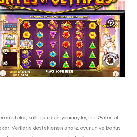
 siteler, kullanıcı deneyimini iyileştirir. Gates of
çeker. Verilerle desteklenen analiz, oyunun ve bonus