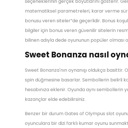
seçeneklerinin gerçek boyutlarını gösterir. G
matematiksel parametreleri, karar verme süre
bonusu veren siteler”de geçerlidir. Bonus koşull
bilgiler için bonus veren güvenilir sitelerin res
bilinen adıyla dede oyununun popüler olması oy
Sweet Bonanza nasıl oyn
Sweet Bonanza'nın oynanışı oldukça basittir. O
spin düğmesine basarlar. Sembollerin belirli k
hesabınıza eklenir. Oyunda aynı sembollerin y
kazançlar elde edebilirsiniz.
Benzer bir durum Gates of Olympus slot oyunu
oyunculara bir dizi farklı kumar oyunu sunmakta