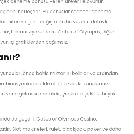
erçek deneme bonusu veren siteler ile oyunun
çlerini netleştirir. Bu bonuslar sadece “deneme
arı sitesine göre değişebilir, bu yüzden detaylı
mi sayfalarını ziyaret edin. Gates of Olympus, diğer
un içi grafiklerden bağımsız.
anır?
yuncular, önce bahis miktarını belirler ve ardından
ombinasyonlarını elde ettiğinizde, kazançlarınız
an yana gelmesi önemlidir, çünkü bu şekilde büyük
nda da geçerli. Gates of Olympus Casino,
dır. Slot makineleri, rulet, blackjack, poker ve daha