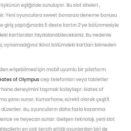
 öykünün eşliğinde sunuluyor. Bu slot siteleri ,
inir. Yeni oyunculara sweet bonanza deneme bonusu
ne giriş yaptığınızda 5 deste kartın 2’ye bölünmesiyle
ki kartlardan faydalanabileceksiniz. Bu nedenle
a, oynamadığınız ikinci bölümdeki kartları bilmeden
en erişebilmesi için mobil uyumlu bir platform
ates of Olympus
cep telefonları veya tabletler
hane deneyimini taşımak kolaylaşır. Gates of
a şansı sunar. Kumarhane, sürekli olarak çeşitli
 düzenler. Bu, oyuncuların daha fazla kazanma
ence ve heyecan sunar. Gelişen teknoloji, yeni slot
hisçilerin en çok tercih ettiği oyunlardan biri de