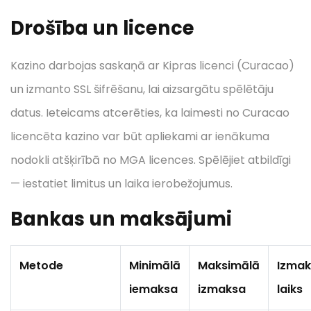
Drošība un licence
Kazino darbojas saskaņā ar Kipras licenci (Curacao)
un izmanto SSL šifrēšanu, lai aizsargātu spēlētāju
datus. Ieteicams atcerēties, ka laimesti no Curacao
licencēta kazino var būt apliekami ar ienākuma
nodokli atšķirībā no MGA licences. Spēlējiet atbildīgi
— iestatiet limitus un laika ierobežojumus.
Bankas un maksājumi
Metode
Minimālā
Maksimālā
Izmak
iemaksa
izmaksa
laiks