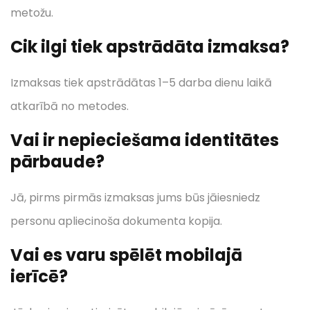
metožu.
Cik ilgi tiek apstrādāta izmaksa?
Izmaksas tiek apstrādātas 1–5 darba dienu laikā
atkarībā no metodes.
Vai ir nepieciešama identitātes
pārbaude?
Jā, pirms pirmās izmaksas jums būs jāiesniedz
personu apliecinoša dokumenta kopija.
Vai es varu spēlēt mobilajā
ierīcē?