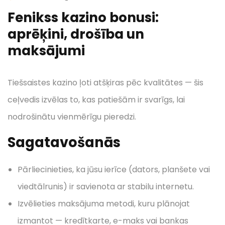
Fenikss kazino bonusi:
aprēķini, drošība un
maksājumi
Tiešsaistes kazino ļoti atšķiras pēc kvalitātes — šis
ceļvedis izvēlas to, kas patiešām ir svarīgs, lai
nodrošinātu vienmērīgu pieredzi.
Sagatavošanās
Pārliecinieties, ka jūsu ierīce (dators, planšete vai
viedtālrunis) ir savienota ar stabilu internetu.
Izvēlieties maksājuma metodi, kuru plānojat
izmantot — kredītkarte, e-maks vai bankas