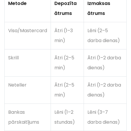
Metode
Depozīta
Izmaksas
ātrums
ātrums
Visa/Mastercard
Ātri (1–3
Lēni (2–5
min)
darba dienas)
Skrill
Ātri (2–5
Ātri (1–2 darba
min)
dienas)
Neteller
Ātri (2–5
Ātri (1–2 darba
min)
dienas)
Bankas
Lēni (1–2
Lēni (3–7
pārskaitījums
stundas)
darba dienas)