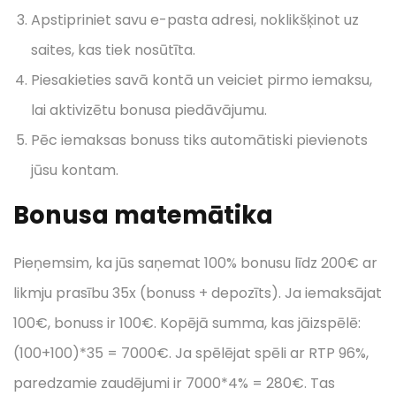
Apstipriniet savu e-pasta adresi, noklikšķinot uz
saites, kas tiek nosūtīta.
Piesakieties savā kontā un veiciet pirmo iemaksu,
lai aktivizētu bonusa piedāvājumu.
Pēc iemaksas bonuss tiks automātiski pievienots
jūsu kontam.
Bonusa matemātika
Pieņemsim, ka jūs saņemat 100% bonusu līdz 200€ ar
likmju prasību 35x (bonuss + depozīts). Ja iemaksājat
100€, bonuss ir 100€. Kopējā summa, kas jāizspēlē:
(100+100)*35 = 7000€. Ja spēlējat spēli ar RTP 96%,
paredzamie zaudējumi ir 7000*4% = 280€. Tas