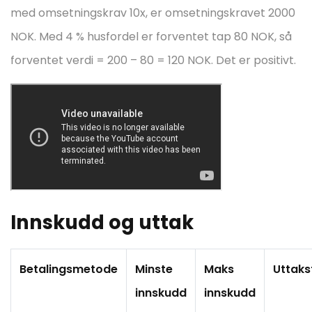
med omsetningskrav 10x, er omsetningskravet 2000
NOK. Med 4 % husfordel er forventet tap 80 NOK, så
forventet verdi = 200 – 80 = 120 NOK. Det er positivt.
Innskudd og uttak
Betalingsmetode
Minste
Maks
Uttaks
innskudd
innskudd