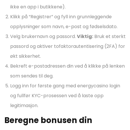
ikke en app i butikkene).
Klikk på “Registrer” og fyll inn grunnleggende
opplysninger som navn, e-post og fødselsdato.
Velg brukernavn og passord.
Viktig:
Bruk et sterkt
passord og aktiver tofaktorautentisering (2FA) for
økt sikkerhet.
Bekreft e-postadressen din ved å klikke på lenken
som sendes til deg.
Logg inn for første gang med energycasino login
og fullfør KYC-prosessen ved å laste opp
legitimasjon.
Beregne bonusen din