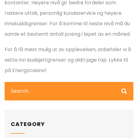
kontanter. Høyere nivå gir bedre fordeler som
raskere uttak, personlig kundeservice og høyere
innskuddsgrenser. For å komme til neste nivå må du
samle et bestemt antall poeng i løpet av en måned.
For å få mest mulig ut av opplevelsen, anbefaler vi å
sette inn budsjettgrenser og aldri jage tap. Lykke til
på Energycasino!
CATEGORY