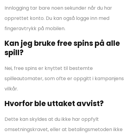
Innlogging tar bare noen sekunder når du har
opprettet konto. Du kan også logge inn med
fingeravtrykk på mobilen.
Kan jeg bruke free spins på alle
spill?
Nei, free spins er knyttet til bestemte
spilleautomater, som ofte er oppgitt i kampanjens
vilkår.
Hvorfor ble uttaket avvist?
Dette kan skyldes at du ikke har oppfylt
omsetningskravet, eller at betalingsmetoden ikke