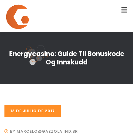
Energycasino: Guide Til Bonuskode
Og Innskudd
13 DE JULHO DE 2017
BY MARCELO@GAZZOLA.IND.BR