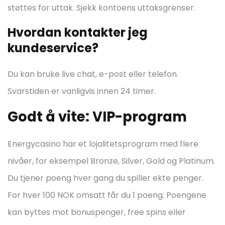
støttes for uttak. Sjekk kontoens uttaksgrenser.
Hvordan kontakter jeg
kundeservice?
Du kan bruke live chat, e-post eller telefon.
Svarstiden er vanligvis innen 24 timer.
Godt å vite: VIP-program
Energycasino har et lojalitetsprogram med flere
nivåer, for eksempel Bronze, Silver, Gold og Platinum.
Du tjener poeng hver gang du spiller ekte penger.
For hver 100 NOK omsatt får du 1 poeng. Poengene
kan byttes mot bonuspenger, free spins eller