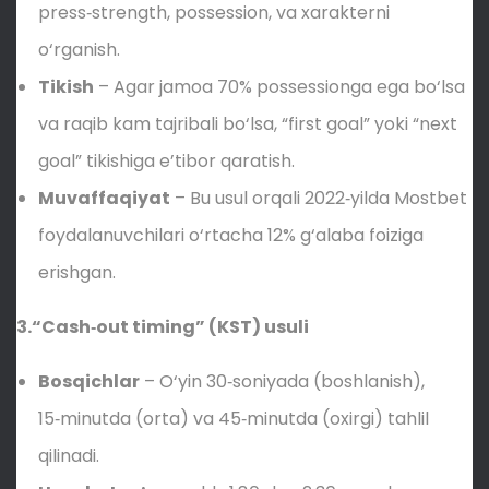
press‑strength, possession, va xarakterni
o‘rganish.
Tikish
– Agar jamoa 70% possessionga ega bo‘lsa
va raqib kam tajribali bo‘lsa, “first goal” yoki “next
goal” tikishiga e’tibor qaratish.
Muvaffaqiyat
– Bu usul orqali 2022‑yilda Mostbet
foydalanuvchilari o‘rtacha 12% g‘alaba foiziga
erishgan.
3.“Cash‑out timing” (KST) usuli
Bosqichlar
– O‘yin 30‑soniyada (boshlanish),
15‑minutda (orta) va 45‑minutda (oxirgi) tahlil
qilinadi.