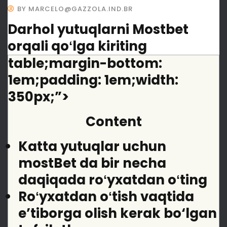
BY MARCELO@GAZZOLA.IND.BR
Darhol yutuqlarni Mostbet
orqali qoʻlga kiriting
table;margin-bottom:
1em;padding: 1em;width:
350px;”>
Content
Katta yutuqlar uchun
mostBet da bir necha
daqiqada roʻyxatdan oʻting
Roʻyxatdan oʻtish vaqtida
eʼtiborga olish kerak bo‘lgan