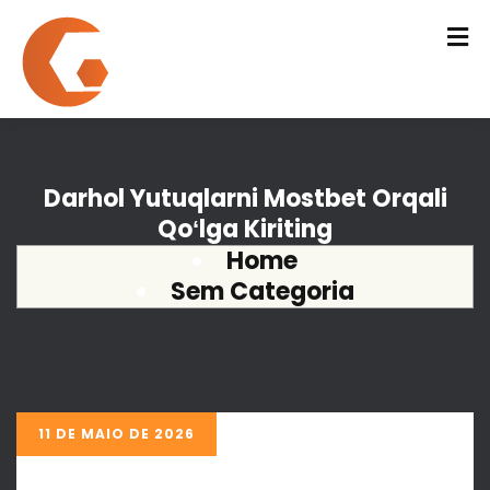
Darhol Yutuqlarni Mostbet Orqali
Qoʻlga Kiriting
Home
Sem Categoria
11 DE MAIO DE 2026