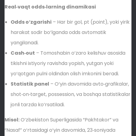
Real‑vaqt odds‑larning dinamikasi
Odds o‘zgarishi
– Har bir gol, pt (point), yoki yirik
harakat sodir bo‘lganda odds avtomatik
yangilanadi.
Cash‑out
– Tomoshabin o‘zaro kelishuv asosida
tikishni ixtiyoriy ravishda yopish, yutgan yoki
yo‘qotgan pulni oldindan olish imkonini beradi.
Statistik panel
– O‘yin davomida avto‑grafikalar,
shot‑on‑target, possession, va boshqa statistikalar
jonli tarzda ko‘rsatiladi.
Misol:
O‘zbekiston Superligasida “Pakhtakor” va
“Nasaf” o‘rtasidagi o‘yin davomida, 23‑soniyada