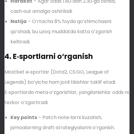
Harakat
– Agar odds 1.80‑dan 2.30‑ga oshsa,
cash‑out amalga oshiriladi.
Natija
– O‘rtacha 8% foyda qo‘shimchasini
qo‘shadi, bu uzoq muddatda katta o‘zgarish
keltiradi.
4.
E‑sportlarni o‘rganish
Mostbet e‑sportlar (Dota2, CS:GO, League of
Legends) bo‘yicha ham jonli tikishlar taklif etadi.
E‑sportlarda meta‑o‘zgarishlar, yangilanishlar odds‑ni
tezkor o‘zgartiradi.
Key points
– Patch‑note‑larni kuzatish,
jamoalarning draft‑strategiyalarini o‘rganish.