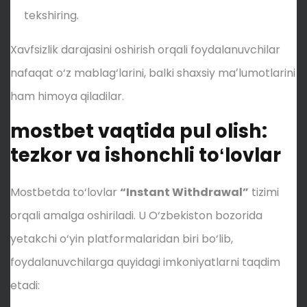
tekshiring.
Xavfsizlik darajasini oshirish orqali foydalanuvchilar
nafaqat o‘z mablag‘larini, balki shaxsiy maʼlumotlarini
ham himoya qiladilar.
mostbet vaqtida pul olish:
tezkor va ishonchli toʻlovlar
Mostbetda to‘lovlar
“Instant Withdrawal”
tizimi
orqali amalga oshiriladi. U O‘zbekiston bozorida
yetakchi o‘yin platformalaridan biri bo‘lib,
foydalanuvchilarga quyidagi imkoniyatlarni taqdim
etadi: