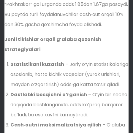
“Pakhtakor” gol urganda odds 1.85dan 1.67ga pasaydi.
Bu paytda turli foydalanuvchilar cash‑out orqali 10%
dan 30% gacha qo‘shimcha foyda olishadi.
Jonli tikishlar orqali g’alaba qozonish
strategiyalari
Statistikani kuzatish
– Joriy o‘yin statistikalariga
asoslanib, hatto kichik voqealar (yurak urishlari,
maydon o‘zgartirish) odds‑ga katta ta’sir qiladi.
Dastlabki bosqichni o‘rganish
– O‘yin bir necha
daqiqada boshlanganida, odds ko‘proq barqaror
bo‘ladi, bu esa xavfni kamaytiradi.
Cash‑outni maksimalizatsiya qilish
– G‘alaba