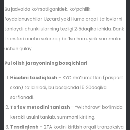
Bu jadvalda ko‘rsatilganidek, ko‘pchilik
foydalanuvchilar Uzcard yoki Humo orqali to‘lovlarni
tanlaydi, chunki ularning tezligi 2‑5daqika ichida. Bank
transferi ancha sekinroq bo‘lsa ham, yirik summalar
uchun qulay.
Pul olish jarayonining bosqichlari
Hisobni tasdiqlash
– KYC maʼlumotlari (pasport
skan) to‘ldiriladi, bu bosqichda 15‑20daqika
sarflanadi.
To‘lov metodini tanlash
– “Withdraw” bo‘limida
kerakli usulni tanlab, summani kiriting.
Tasdiqlash
– 2FA kodini kiritish orqali tranzaksiya