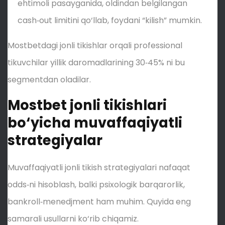
ehtimoli pasayganida, oldindan belgilangan
cash‑out limitini qo‘llab, foydani “kilish” mumkin.
Mostbetdagi jonli tikishlar orqali professional
tikuvchilar yillik daromadlarining 30‑45% ni bu
segmentdan oladilar.
Mostbet jonli tikishlari
bo‘yicha muvaffaqiyatli
strategiyalar
Muvaffaqiyatli jonli tikish strategiyalari nafaqat
odds‑ni hisoblash, balki psixologik barqarorlik,
bankroll‑menedjment ham muhim. Quyida eng
samarali usullarni ko‘rib chiqamiz.