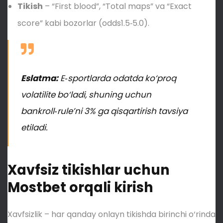
Tikish
– “First blood”, “Total maps” va “Exact
score” kabi bozorlar (odds1.5‑5.0).
Eslatma:
E‑sportlarda odatda ko‘proq
volatilite bo‘ladi, shuning uchun
bankroll‑rule’ni 3% ga qisqartirish tavsiya
etiladi.
Xavfsiz tikishlar uchun
Mostbet orqali kirish
Xavfsizlik – har qanday onlayn tikishda birinchi o‘rinda