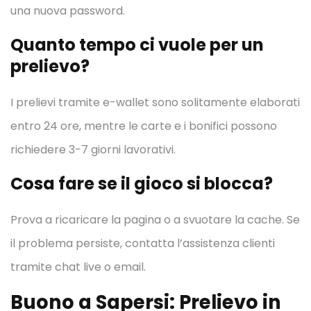
una nuova password.
Quanto tempo ci vuole per un
prelievo?
I prelievi tramite e-wallet sono solitamente elaborati
entro 24 ore, mentre le carte e i bonifici possono
richiedere 3-7 giorni lavorativi.
Cosa fare se il gioco si blocca?
Prova a ricaricare la pagina o a svuotare la cache. Se
il problema persiste, contatta l’assistenza clienti
tramite chat live o email.
Buono a Sapersi: Prelievo in