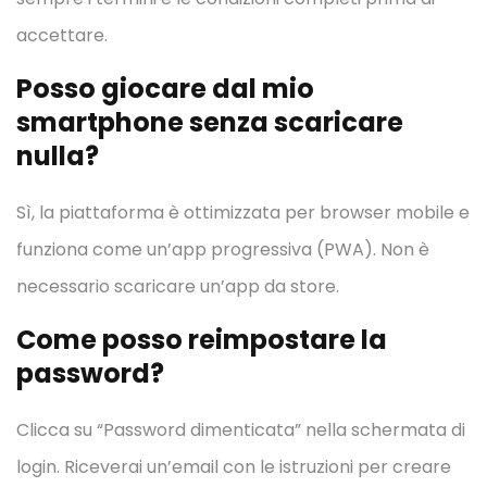
accettare.
Posso giocare dal mio
smartphone senza scaricare
nulla?
Sì, la piattaforma è ottimizzata per browser mobile e
funziona come un’app progressiva (PWA). Non è
necessario scaricare un’app da store.
Come posso reimpostare la
password?
Clicca su “Password dimenticata” nella schermata di
login. Riceverai un’email con le istruzioni per creare