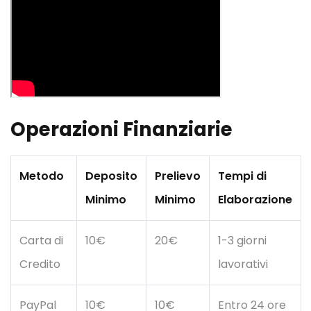
Operazioni Finanziarie
Metodo
Deposito
Prelievo
Tempi di
Minimo
Minimo
Elaborazione
Carta di
10€
20€
1-3 giorni
Credito
lavorativi
PayPal
10€
10€
Entro 24 ore