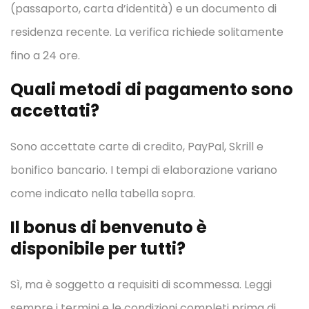
(passaporto, carta d’identità) e un documento di
residenza recente. La verifica richiede solitamente
fino a 24 ore.
Quali metodi di pagamento sono
accettati?
Sono accettate carte di credito, PayPal, Skrill e
bonifico bancario. I tempi di elaborazione variano
come indicato nella tabella sopra.
Il bonus di benvenuto è
disponibile per tutti?
Sì, ma è soggetto a requisiti di scommessa. Leggi
sempre i termini e le condizioni completi prima di