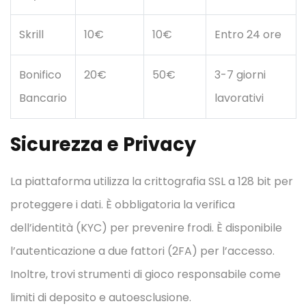
Skrill
10€
10€
Entro 24 ore
Bonifico
20€
50€
3-7 giorni
Bancario
lavorativi
Sicurezza e Privacy
La piattaforma utilizza la crittografia SSL a 128 bit per
proteggere i dati. È obbligatoria la verifica
dell’identità (KYC) per prevenire frodi. È disponibile
l’autenticazione a due fattori (2FA) per l’accesso.
Inoltre, trovi strumenti di gioco responsabile come
limiti di deposito e autoesclusione.