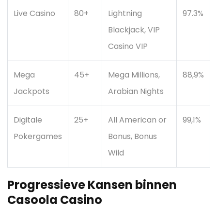
Live Casino
80+
Lightning
97.3%
Blackjack, VIP
Casino VIP
Mega
45+
Mega Millions,
88,9%
Jackpots
Arabian Nights
Digitale
25+
All American or
99,1%
Pokergames
Bonus, Bonus
Wild
Progressieve Kansen binnen
Casoola Casino