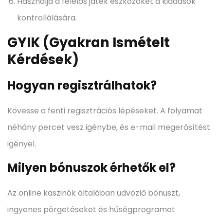
Használja a felelős játék eszközöket a kiadások
kontrollálására.
GYIK (Gyakran Ismételt
Kérdések)
Hogyan regisztrálhatok?
Kövesse a fenti regisztrációs lépéseket. A folyamat
néhány percet vesz igénybe, és e-mail megerősítést
igényel.
Milyen bónuszok érhetők el?
Az online kaszinók általában üdvözlő bónuszt,
ingyenes pörgetéseket és hűségprogramot