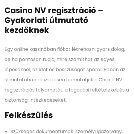
Casino NV regisztráció –
Gyakorlati útmutató
kezdőknek
Egy online kaszinóban fiókot létrehozni gyors dolog,
de ha pontosan tudja, mire számíthat az egyes
lépéseknél, az időt és bosszúságot spórol. Ebben az
útmutatóban részletesen bemutatjuk a Casino NV
regisztrációs folyamatát, a fogadási feltételeket és a
biztonsági intézkedéseket.
Felkészülés
Szükséges dokumentumok: személyi igazolvány,