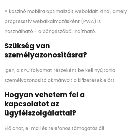
A kaszinó mobilra optimalizált weboldalt kínál, amely
progresszív webalkalmazásként (PWA) is
használható – a böngészőből indítható.
Szükség van
személyazonosításra?
Igen, a KYC folyamat részeként be kell nyújtania
személyazonosító okmányait a kifizetések előtt.
Hogyan vehetem fel a
kapcsolatot az
ügyfélszolgálattal?
Élő chat, e-mail és telefonos támogatás áll