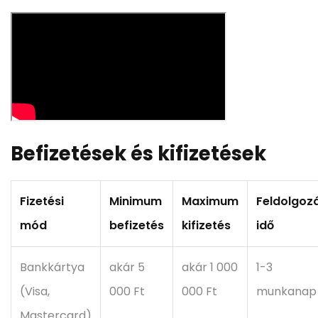
Befizetések és kifizetések
Fizetési
Minimum
Maximum
Feldolgozá
mód
befizetés
kifizetés
idő
Bankkártya
akár 5
akár 1 000
1-3
(Visa,
000 Ft
000 Ft
munkanap
Mastercard)