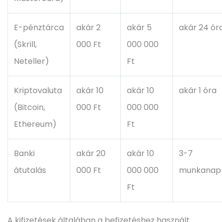
E-pénztárca
akár 2
akár 5
akár 24 ór
(Skrill,
000 Ft
000 000
Neteller)
Ft
Kriptovaluta
akár 10
akár 10
akár 1 óra
(Bitcoin,
000 Ft
000 000
Ethereum)
Ft
Banki
akár 20
akár 10
3-7
átutalás
000 Ft
000 000
munkanap
Ft
A kifizetések általában a befizetéshez használt