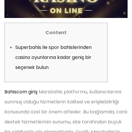
Content
Superbahis ile spor bahislerinden
casino oyunlarına kadar geniş bir
seçenek bulun
Bahiscom giriş
Marsbahis platformu, kullanıcılarına
sunmuş olduğu hizmetlerin kalitesi ve erişilebilirliği
konusunda özel bir önem atfeder. Bu bağlamda, canlı
destek hizmetlerinin sunumu, site tarafından büyük
bir ciddiyetle ele alınmaktadır. Üyelik, Marsbahis’in