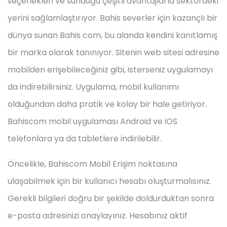
seçenekleri ve sunduğu çeşitli avantajlarla sektördeki
yerini sağlamlaştırıyor. Bahis severler için kazançlı bir
dünya sunan Bahis com, bu alanda kendini kanıtlamış
bir marka olarak tanınıyor. Sitenin web sitesi adresine
mobilden erişebileceğiniz gibi, isterseniz uygulamayı
da indirebilirsiniz. Uygulama, mobil kullanımı
olduğundan daha pratik ve kolay bir hale getiriyor.
Bahiscom mobil uygulaması Android ve iOS
telefonlara ya da tabletlere indirilebilir.
Öncelikle, Bahiscom Mobil Erişim noktasına
ulaşabilmek için bir kullanıcı hesabı oluşturmalısınız.
Gerekli bilgileri doğru bir şekilde doldurduktan sonra
e-posta adresinizi onaylayınız. Hesabınız aktif