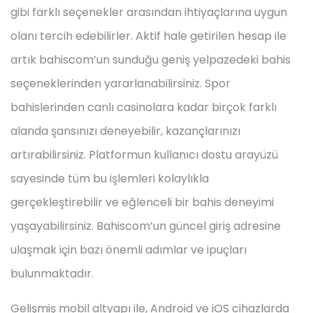
gibi farklı seçenekler arasından ihtiyaçlarına uygun
olanı tercih edebilirler. Aktif hale getirilen hesap ile
artık bahiscom’un sunduğu geniş yelpazedeki bahis
seçeneklerinden yararlanabilirsiniz. Spor
bahislerinden canlı casinolara kadar birçok farklı
alanda şansınızı deneyebilir, kazançlarınızı
artırabilirsiniz. Platformun kullanıcı dostu arayüzü
sayesinde tüm bu işlemleri kolaylıkla
gerçekleştirebilir ve eğlenceli bir bahis deneyimi
yaşayabilirsiniz. Bahiscom’un güncel giriş adresine
ulaşmak için bazı önemli adımlar ve ipuçları
bulunmaktadır.
Gelişmiş mobil altyapı ile, Android ve iOS cihazlarda