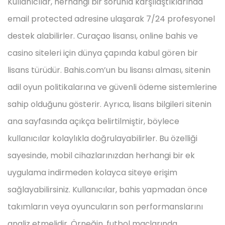
Kullanıcılar, herhangi bir sorunla karşılaştıklarında
email protected adresine ulaşarak 7/24 profesyonel
destek alabilirler. Curaçao lisansı, online bahis ve
casino siteleri için dünya çapında kabul gören bir
lisans türüdür. Bahis.com’un bu lisansı alması, sitenin
adil oyun politikalarına ve güvenli ödeme sistemlerine
sahip olduğunu gösterir. Ayrıca, lisans bilgileri sitenin
ana sayfasında açıkça belirtilmiştir, böylece
kullanıcılar kolaylıkla doğrulayabilirler. Bu özelliği
sayesinde, mobil cihazlarınızdan herhangi bir ek
uygulama indirmeden kolayca siteye erişim
sağlayabilirsiniz. Kullanıcılar, bahis yapmadan önce
takımların veya oyuncuların son performanslarını
analiz etmelidir. Örneğin, futbol maçlarında