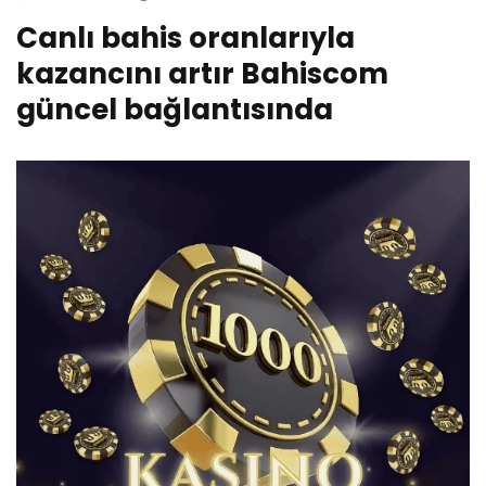
Canlı bahis oranlarıyla
kazancını artır Bahiscom
güncel bağlantısında