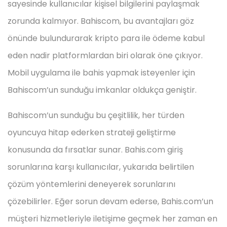
sayesinde kullanıcılar kişisel bilgilerini paylaşmak
zorunda kalmıyor. Bahiscom, bu avantajları göz
önünde bulundurarak kripto para ile ödeme kabul
eden nadir platformlardan biri olarak öne çıkıyor.
Mobil uygulama ile bahis yapmak isteyenler için
Bahiscom’un sunduğu imkanlar oldukça geniştir.
Bahiscom’un sunduğu bu çeşitlilik, her türden
oyuncuya hitap ederken strateji geliştirme
konusunda da fırsatlar sunar. Bahis.com giriş
sorunlarına karşı kullanıcılar, yukarıda belirtilen
çözüm yöntemlerini deneyerek sorunlarını
çözebilirler. Eğer sorun devam ederse, Bahis.com’un
müşteri hizmetleriyle iletişime geçmek her zaman en