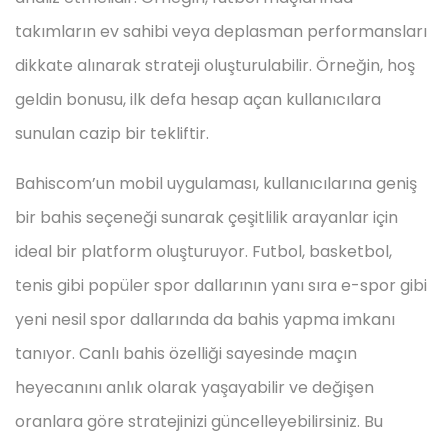
takımların ev sahibi veya deplasman performansları
dikkate alınarak strateji oluşturulabilir. Örneğin, hoş
geldin bonusu, ilk defa hesap açan kullanıcılara
sunulan cazip bir tekliftir.
Bahiscom’un mobil uygulaması, kullanıcılarına geniş
bir bahis seçeneği sunarak çeşitlilik arayanlar için
ideal bir platform oluşturuyor. Futbol, basketbol,
tenis gibi popüler spor dallarının yanı sıra e-spor gibi
yeni nesil spor dallarında da bahis yapma imkanı
tanıyor. Canlı bahis özelliği sayesinde maçın
heyecanını anlık olarak yaşayabilir ve değişen
oranlara göre stratejinizi güncelleyebilirsiniz. Bu