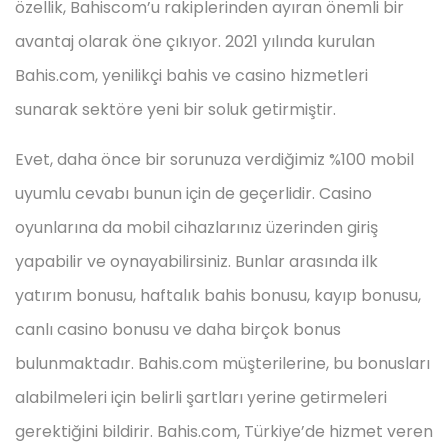
özellik, Bahiscom’u rakiplerinden ayıran önemli bir
avantaj olarak öne çıkıyor. 2021 yılında kurulan
Bahis.com, yenilikçi bahis ve casino hizmetleri
sunarak sektöre yeni bir soluk getirmiştir.
Evet, daha önce bir sorunuza verdiğimiz %100 mobil
uyumlu cevabı bunun için de geçerlidir. Casino
oyunlarına da mobil cihazlarınız üzerinden giriş
yapabilir ve oynayabilirsiniz. Bunlar arasında ilk
yatırım bonusu, haftalık bahis bonusu, kayıp bonusu,
canlı casino bonusu ve daha birçok bonus
bulunmaktadır. Bahis.com müşterilerine, bu bonusları
alabilmeleri için belirli şartları yerine getirmeleri
gerektiğini bildirir. Bahis.com, Türkiye’de hizmet veren